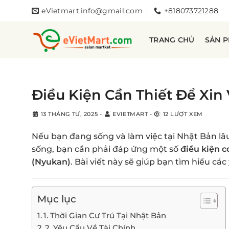
Bỏ
eVietmart.info@gmail.com
+818073721288
qua
nội
TRANG CHỦ
SẢN 
dung
Điều Kiện Cần Thiết Để Xin 
13 THÁNG TƯ, 2025
-
EVIETMART
-
12 LƯỢT XEM
Nếu bạn đang sống và làm việc tại Nhật Bản 
sống, bạn cần phải đáp ứng một số
điều kiện c
(Nyukan)
. Bài viết này sẽ giúp bạn tìm hiểu các
Mục lục
1. Thời Gian Cư Trú Tại Nhật Bản
2. Yêu Cầu Về Tài Chính