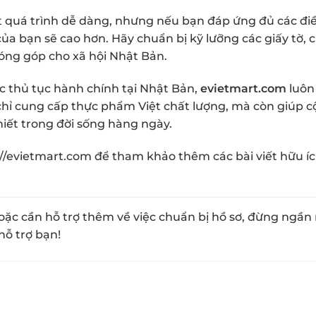
ột quá trình dễ dàng, nhưng nếu bạn đáp ứng đủ các đi
ú của bạn sẽ cao hơn. Hãy chuẩn bị kỹ lưỡng các giấy tờ,
đóng góp cho xã hội Nhật Bản.
c thủ tục hành chính tại Nhật Bản,
evietmart.com
luôn 
chỉ cung cấp thực phẩm Việt chất lượng, mà còn giúp 
thiết trong đời sống hàng ngày.
://evietmart.com
để tham khảo thêm các bài viết hữu í
oặc cần hỗ trợ thêm về việc chuẩn bị hồ sơ, đừng ngần 
hỗ trợ bạn!