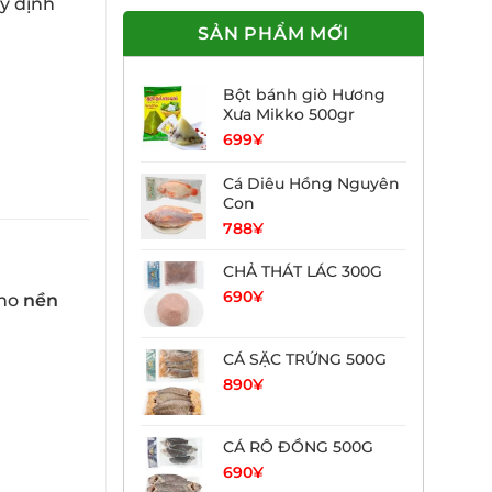
uy định
SẢN PHẨM MỚI
.
Bột bánh giò Hương
Xưa Mikko 500gr
699
¥
Cá Diêu Hồng Nguyên
Con
788
¥
CHẢ THÁT LÁC 300G
690
¥
ho
nền
CÁ SẶC TRỨNG 500G
890
¥
CÁ RÔ ĐỒNG 500G
690
¥