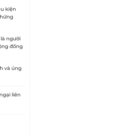
ều kiện
 chứng
là người
cộng đồng
ch và ủng
ngại liên