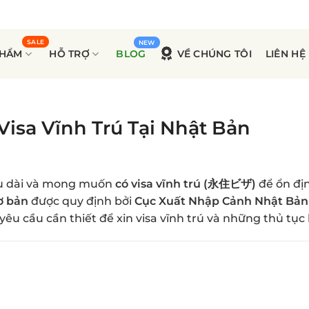
PHẨM
HỖ TRỢ
BLOG
VỀ CHÚNG TÔI
LIÊN HỆ
Visa Vĩnh Trú Tại Nhật Bản
lâu dài và mong muốn
có visa vĩnh trú (永住ビザ)
để ổn đị
ơ bản
được quy định bởi
Cục Xuất Nhập Cảnh Nhật Bản
 yêu cầu cần thiết để xin visa vĩnh trú và những thủ tục 