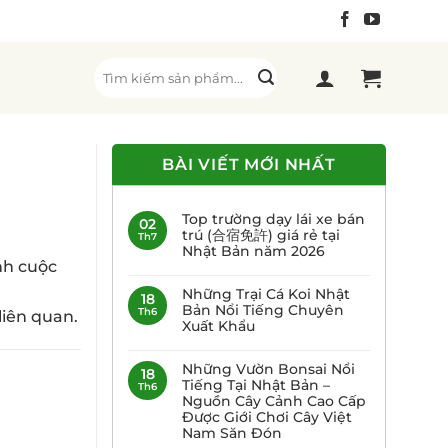
Tìm
kiếm:
BÀI VIẾT MỚI NHẤT
Top trường dạy lái xe bán
02
trú (合宿免許) giá rẻ tại
Th7
Nhật Bản năm 2026
nh cuộc
Những Trại Cá Koi Nhật
18
Bản Nổi Tiếng Chuyên
Th6
liên quan.
Xuất Khẩu
Những Vườn Bonsai Nổi
18
Tiếng Tại Nhật Bản –
Th6
Nguồn Cây Cảnh Cao Cấp
Được Giới Chơi Cây Việt
Nam Săn Đón