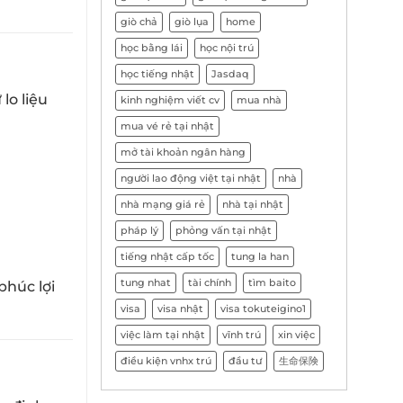
giò chả
giò lụa
home
học bằng lái
học nội trú
học tiếng nhật
Jasdaq
lo liệu
kinh nghiệm viết cv
mua nhà
mua vé rẻ tại nhật
mở tài khoản ngân hàng
người lao động việt tại nhật
nhà
nhà mạng giá rẻ
nhà tại nhật
pháp lý
phỏng vấn tại nhật
tiếng nhật cấp tốc
tung la han
tung nhat
tài chính
tìm baito
phúc lợi
visa
visa nhật
visa tokuteigino1
việc làm tại nhật
vĩnh trú
xin việc
điều kiện vnhx trú
đầu tư
生命保険