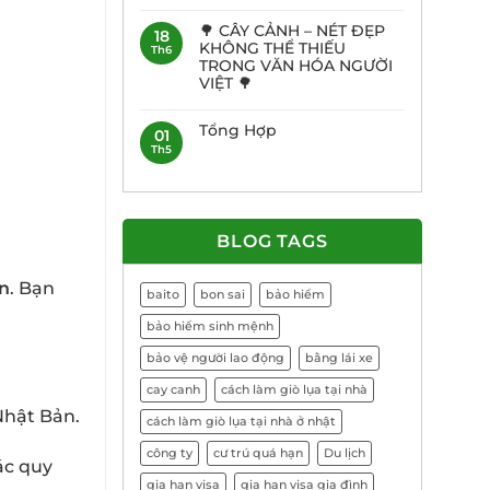
🌳 CÂY CẢNH – NÉT ĐẸP
18
KHÔNG THỂ THIẾU
Th6
TRONG VĂN HÓA NGƯỜI
VIỆT 🌳
Tổng Hợp
01
Th5
BLOG TAGS
ản
. Bạn
baito
bon sai
bảo hiểm
bảo hiểm sinh mệnh
bảo vệ người lao động
bằng lái xe
cay canh
cách làm giò lụa tại nhà
Nhật Bản.
cách làm giò lụa tại nhà ở nhật
công ty
cư trú quá hạn
Du lịch
ác quy
gia hạn visa
gia hạn visa gia đình