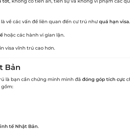
h tốt
, không có tiền án, tiền sự và không vi phạm các q
t là về các vấn đề liên quan đến cư trú như
quá hạn visa
uế
hoặc các hành vi gian lận.
in visa vĩnh trú cao hơn.
t Bản
 trú là bạn cần chứng minh mình đã
đóng góp tích cực
c
o gồm:
inh tế Nhật Bản
.