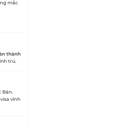
ông mắc
àn thành
nh trú.
t Bản.
 visa vĩnh