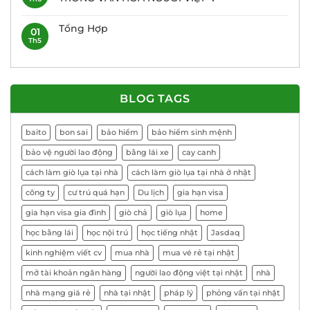
Tổng Hợp
01
Th5
BLOG TAGS
baito
bon sai
bảo hiểm
bảo hiểm sinh mệnh
bảo vệ người lao động
bằng lái xe
cay canh
cách làm giò lụa tại nhà
cách làm giò lụa tại nhà ở nhật
công ty
cư trú quá hạn
Du lịch
gia hạn visa
gia hạn visa gia đình
giò chả
giò lụa
home
học bằng lái
học nội trú
học tiếng nhật
Jasdaq
kinh nghiệm viết cv
mua nhà
mua vé rẻ tại nhật
mở tài khoản ngân hàng
người lao động việt tại nhật
nhà
nhà mạng giá rẻ
nhà tại nhật
pháp lý
phỏng vấn tại nhật