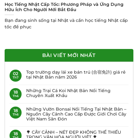
Học Tiếng Nhật Cấp Tốc: Phương Pháp và Ứng Dụng
Hữu Ích Cho Người Mới Bắt Đầu
Bạn đang sinh sống tại Nhật và cần học tiếng Nhật cấp
tốc để phục
BÀI VIẾT MỚI NHẤT
Top trường dạy lái xe bán trú (合宿免許) giá rẻ
02
tại Nhật Bản năm 2026
Th7
Những Trại Cá Koi Nhật Bản Nổi Tiếng
18
Chuyên Xuất Khẩu
Th6
Những Vườn Bonsai Nổi Tiếng Tại Nhật Bản –
18
Nguồn Cây Cảnh Cao Cấp Được Giới Chơi Cây
Th6
Việt Nam Săn Đón
🌳 CÂY CẢNH – NÉT ĐẸP KHÔNG THỂ THIẾU
18
TRONG VĂN HÓA NGƯỜI VIỆT 🌳
Th6