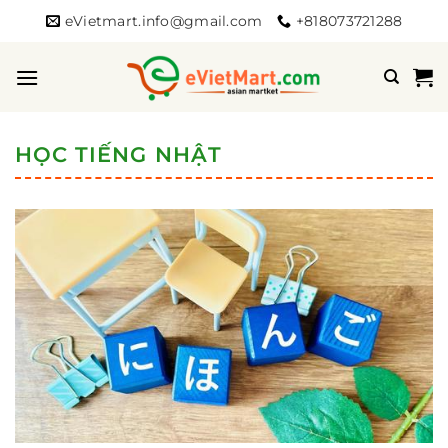
Bỏ
eVietmart.info@gmail.com
+818073721288
qua
nội
dung
HỌC TIẾNG NHẬT