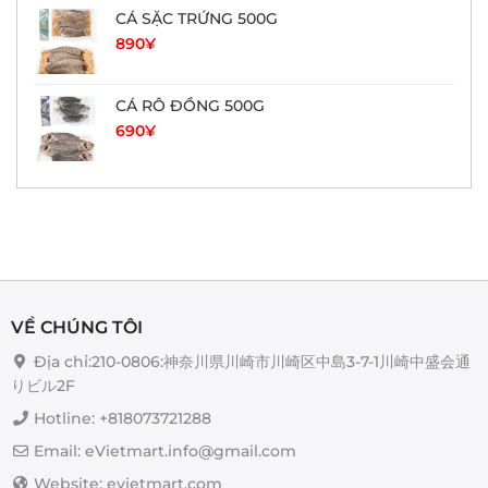
CÁ SẶC TRỨNG 500G
890
¥
CÁ RÔ ĐỒNG 500G
690
¥
VỀ CHÚNG TÔI
Địa chỉ:210-0806:神奈川県川崎市川崎区中島3-7-1川崎中盛会通
りビル2F
Hotline: +818073721288
Email: eVietmart.info@gmail.com
Website: evietmart.com