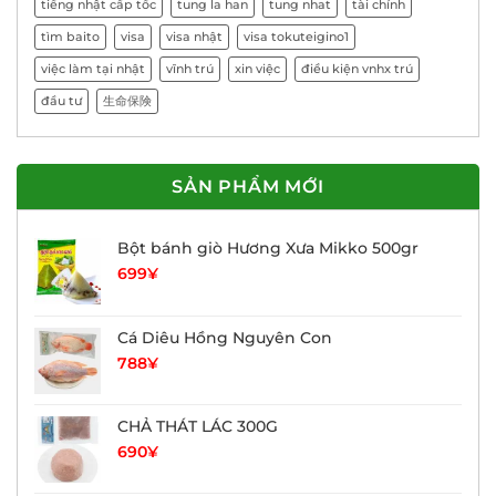
tiếng nhật cấp tốc
tung la han
tung nhat
tài chính
tìm baito
visa
visa nhật
visa tokuteigino1
việc làm tại nhật
vĩnh trú
xin việc
điều kiện vnhx trú
đầu tư
生命保険
SẢN PHẨM MỚI
Bột bánh giò Hương Xưa Mikko 500gr
699
¥
Cá Diêu Hồng Nguyên Con
788
¥
CHẢ THÁT LÁC 300G
690
¥