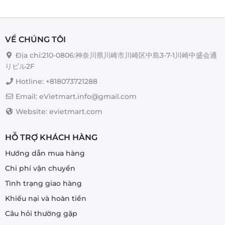
VỀ CHÚNG TÔI
Địa chỉ:210-0806:神奈川県川崎市川崎区中島3-7-1川崎中盛会通
りビル2F
Hotline: +818073721288
Email: eVietmart.info@gmail.com
Website: evietmart.com
HỖ TRỢ KHÁCH HÀNG
Hướng dẫn mua hàng
Chi phí vận chuyển
Tình trạng giao hàng
Khiếu nại và hoàn tiền
Câu hỏi thường gặp