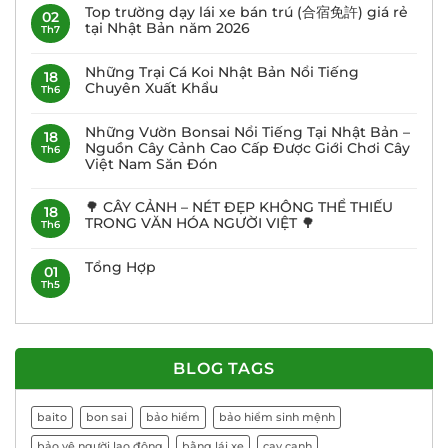
Top trường dạy lái xe bán trú (合宿免許) giá rẻ
02
tại Nhật Bản năm 2026
Th7
Những Trại Cá Koi Nhật Bản Nổi Tiếng
18
Chuyên Xuất Khẩu
Th6
Những Vườn Bonsai Nổi Tiếng Tại Nhật Bản –
18
Nguồn Cây Cảnh Cao Cấp Được Giới Chơi Cây
Th6
Việt Nam Săn Đón
🌳 CÂY CẢNH – NÉT ĐẸP KHÔNG THỂ THIẾU
18
TRONG VĂN HÓA NGƯỜI VIỆT 🌳
Th6
Tổng Hợp
01
Th5
BLOG TAGS
baito
bon sai
bảo hiểm
bảo hiểm sinh mệnh
bảo vệ người lao động
bằng lái xe
cay canh