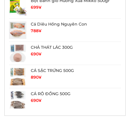
Bột bánh giò Hương Xưa Mikko 500gr
699
¥
Cá Diêu Hồng Nguyên Con
788
¥
CHẢ THÁT LÁC 300G
690
¥
CÁ SẶC TRỨNG 500G
890
¥
CÁ RÔ ĐỒNG 500G
690
¥