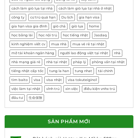
cách làm giò lụa tại nhà
cách làm giò lụa tại nhà ở nhật
công ty
cư trú quá hạn
Du lịch
gia hạn visa
gia hạn visa gia đình
giò chả
giò lụa
home
học bằng lái
học nội trú
học tiếng nhật
Jasdaq
kinh nghiệm viết cv
mua nhà
mua vé rẻ tại nhật
mở tài khoản ngân hàng
người lao động việt tại nhật
nhà
nhà mạng giá rẻ
nhà tại nhật
pháp lý
phỏng vấn tại nhật
tiếng nhật cấp tốc
tung la han
tung nhat
tài chính
tìm baito
visa
visa nhật
visa tokuteigino1
việc làm tại nhật
vĩnh trú
xin việc
điều kiện vnhx trú
đầu tư
生命保険
SẢN PHẨM MỚI