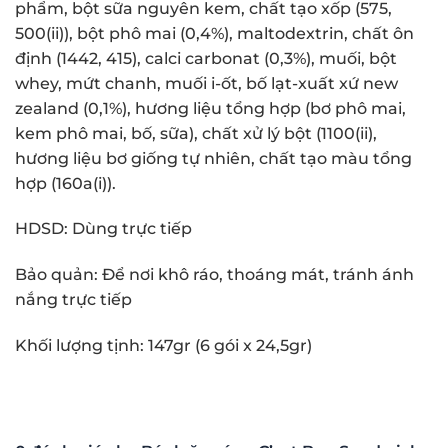
phẩm, bột sữa nguyên kem, chất tạo xốp (575,
500(ii)), bột phô mai (0,4%), maltodextrin, chất ôn
định (1442, 415), calci carbonat (0,3%), muối, bột
whey, mứt chanh, muối i-ốt, bố lạt-xuất xứ new
zealand (0,1%), hương liệu tổng hợp (bơ phô mai,
kem phô mai, bố, sữa), chất xử lý bột (1100(ii),
hương liệu bơ giống tự nhiên, chất tạo màu tổng
hợp (160a(i)).
HDSD: Dùng trực tiếp
Bảo quản: Để nơi khô ráo, thoáng mát, tránh ánh
nắng trực tiếp
Khối lượng tịnh: 147gr (6 gói x 24,5gr)