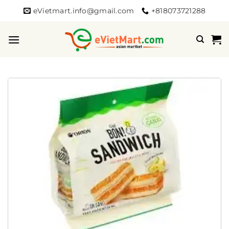
Bỏ
eVietmart.info@gmail.com
+818073721288
qua
nội
dung