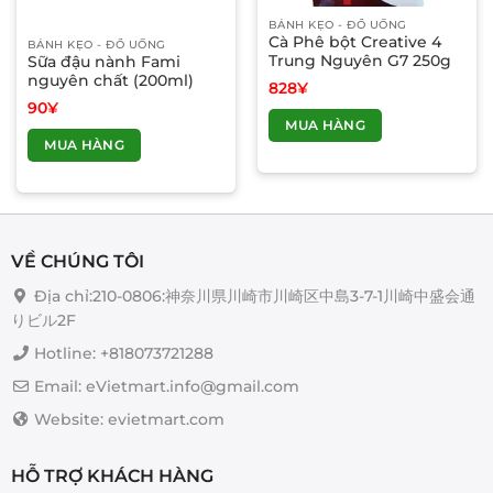
BÁNH KẸO - ĐỒ UỐNG
Cà Phê bột Creative 4
BÁNH KẸO - ĐỒ UỐNG
Trung Nguyên G7 250g
Sữa đậu nành Fami
nguyên chất (200ml)
828
¥
90
¥
MUA HÀNG
MUA HÀNG
VỀ CHÚNG TÔI
Địa chỉ:210-0806:神奈川県川崎市川崎区中島3-7-1川崎中盛会通
りビル2F
Hotline: +818073721288
Email: eVietmart.info@gmail.com
Website: evietmart.com
HỖ TRỢ KHÁCH HÀNG