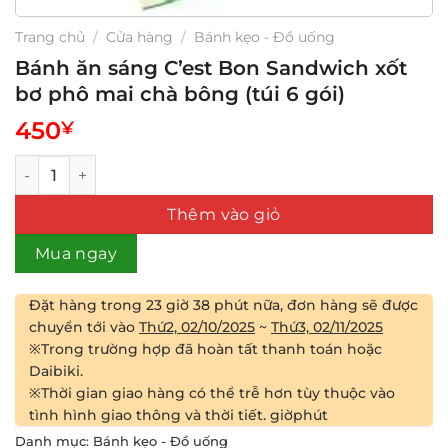
Trang chủ
/
Cửa hàng
/
Bánh kẹo - Đồ uống
Bánh ăn sáng C’est Bon Sandwich xốt
bơ phô mai chà bông (túi 6 gói)
450
¥
Bánh ăn sáng C'est Bon Sandwich xốt bơ phô mai chà bông 
Thêm vào giỏ
Mua ngay
Đặt hàng trong
23 giờ 38 phút
nữa, đơn hàng sẽ được
chuyển tới vào
Thứ2, 02/10/2025
~
Thứ3, 02/11/2025
※Trong trường hợp đã hoàn tất thanh toán hoặc
Daibiki.
※Thời gian giao hàng có thể trễ hơn tùy thuộc vào
tình hình giao thông và thời tiết.
giờ
phút
Danh mục:
Bánh kẹo - Đồ uống