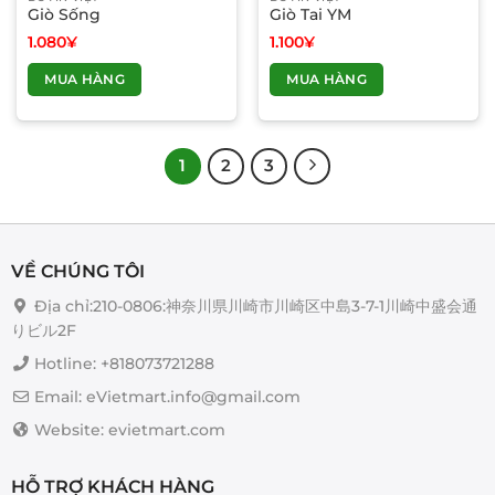
Giò Sống
Giò Tai YM
1.080
¥
1.100
¥
MUA HÀNG
MUA HÀNG
1
2
3
VỀ CHÚNG TÔI
Địa chỉ:210-0806:神奈川県川崎市川崎区中島3-7-1川崎中盛会通
りビル2F
Hotline: +818073721288
Email: eVietmart.info@gmail.com
Website: evietmart.com
HỖ TRỢ KHÁCH HÀNG