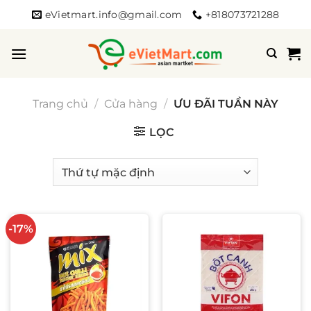
Bỏ
eVietmart.info@gmail.com
+818073721288
qua
nội
dung
Trang chủ
/
Cửa hàng
/
ƯU ĐÃI TUẦN NÀY
LỌC
-17%