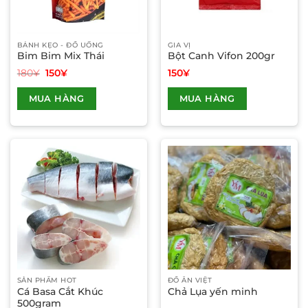
BÁNH KẸO - ĐỒ UỐNG
GIA VỊ
Bim Bim Mix Thái
Bột Canh Vifon 200gr
Giá
Giá
180
¥
150
¥
150
¥
gốc
hiện
Sản
Sản
là:
tại
MUA HÀNG
MUA HÀNG
phẩm
phẩm
180¥.
là:
150¥.
này
này
có
có
nhiều
nhiều
biến
biến
thể.
thể.
Các
Các
tùy
tùy
chọn
chọn
có
có
thể
thể
được
được
chọn
chọn
SẢN PHẨM HOT
ĐỒ ĂN VIỆT
trên
trên
Cá Basa Cắt Khúc
Chả Lụa yến minh
trang
trang
500gram