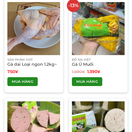
-13%
SẢN PHẨM HOT
ĐỒ ĂN VIỆT
Gà dai Loại ngon 1.2kg~
Gà Ủ Muối
Giá
Giá
750
¥
1.590
¥
1.390
¥
gốc
hiện
là:
tại
MUA HÀNG
MUA HÀNG
1.590¥.
là:
1.390¥.