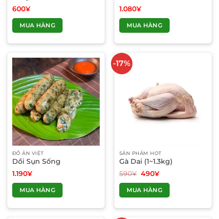
sản
sản
600
¥
1.080
¥
phẩm
phẩm
MUA HÀNG
MUA HÀNG
-17%
ĐỒ ĂN VIỆT
SẢN PHẨM HOT
Dồi Sụn Sống
Gà Dai (1~1.3kg)
Giá
Giá
1.190
¥
590
¥
490
¥
gốc
hiện
là:
tại
MUA HÀNG
MUA HÀNG
590¥.
là:
490¥.