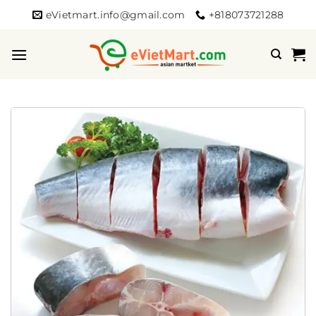
Bỏ
eVietmart.info@gmail.com
+818073721288
qua
nội
dung