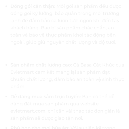
Đóng gói cẩn thận
: Mỗi gói sản phẩm đều được
đóng gói kỹ lưỡng, bảo quản trong môi trường
lạnh để đảm bảo cá luôn tươi ngon khi đến tay
khách hàng. Bao bì sản phẩm chắc chắn, an
toàn và bảo vệ thực phẩm khỏi tác động bên
ngoài, giúp giữ nguyên chất lượng và độ tươi.
Lý Do Nên Mua Cá Basa Cắt Khúc Tại Evietmart:
Sản phẩm chất lượng cao
: Cá Basa Cắt Khúc của
Evietmart cam kết mang lại sản phẩm đạt
chuẩn chất lượng, đảm bảo an toàn vệ sinh thực
phẩm.
Dễ dàng mua sắm trực tuyến
: Bạn có thể dễ
dàng đặt mua sản phẩm qua website
evietmart.com
, chỉ cần vài thao tác đơn giản là
sản phẩm sẽ được giao tận nơi.
Phù hợp cho mọi bữa ăn
: Với sự tiện lợi trong