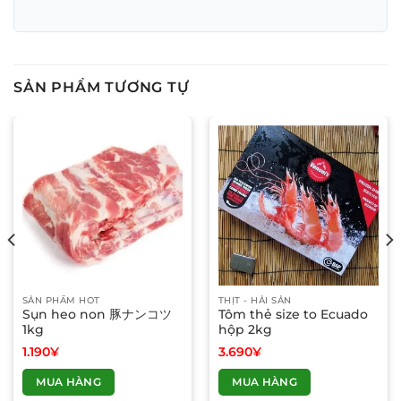
SẢN PHẨM TƯƠNG TỰ
SẢN PHẨM HOT
THỊT - HẢI SẢN
Sụn heo non 豚ナンコツ
Tôm thẻ size to Ecuado
1kg
hộp 2kg
1.190
¥
3.690
¥
MUA HÀNG
MUA HÀNG