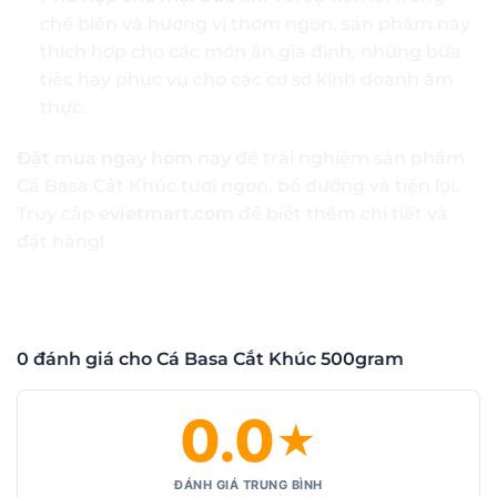
chế biến và hương vị thơm ngon, sản phẩm này
thích hợp cho các món ăn gia đình, những bữa
tiệc hay phục vụ cho các cơ sở kinh doanh ẩm
thực.
Đặt mua ngay hôm nay
để trải nghiệm sản phẩm
Cá Basa Cắt Khúc tươi ngon, bổ dưỡng và tiện lợi.
Truy cập
evietmart.com
để biết thêm chi tiết và
đặt hàng!
0 đánh giá cho Cá Basa Cắt Khúc 500gram
0.0
★
ĐÁNH GIÁ TRUNG BÌNH