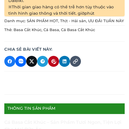
Daibiki.
※Thời gian giao hàng có thể trễ hơn tùy thuộc vào
tình hình giao thông và thời tiết.
giờ
phút
Danh mục:
SẢN PHẨM HOT
,
Thịt - Hải sản
,
ƯU ĐÃI TUẦN NÀY
Thẻ:
Basa Cắt Khúc
,
Cá Basa
,
Cá Basa Cắt Khúc
CHIA SẺ BÀI VIẾT NÀY:
THÔNG TIN SẢN PHẨM
Cá Basa Cắt Khúc – Sản Phẩm Tươi Ngon, Tiện Lợi