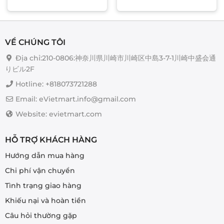
VỀ CHÚNG TÔI
Địa chỉ:210-0806:神奈川県川崎市川崎区中島3-7-1川崎中盛会通
りビル2F
Hotline: +818073721288
Email: eVietmart.info@gmail.com
Website: evietmart.com
HỖ TRỢ KHÁCH HÀNG
Hướng dẫn mua hàng
Chi phí vận chuyển
Tình trạng giao hàng
Khiếu nại và hoàn tiền
Câu hỏi thường gặp