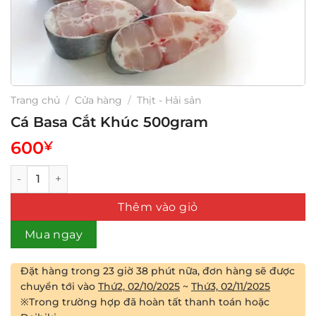
Trang chủ
/
Cửa hàng
/
Thịt - Hải sản
Cá Basa Cắt Khúc 500gram
600
¥
Cá Basa Cắt Khúc 500gram số lượng
Thêm vào giỏ
Mua ngay
Đặt hàng trong
23 giờ 38 phút
nữa, đơn hàng sẽ được
chuyển tới vào
Thứ2, 02/10/2025
~
Thứ3, 02/11/2025
※Trong trường hợp đã hoàn tất thanh toán hoặc