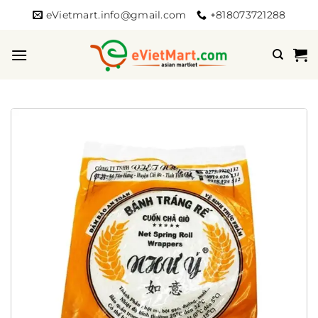
Bỏ
eVietmart.info@gmail.com
+818073721288
qua
nội
dung