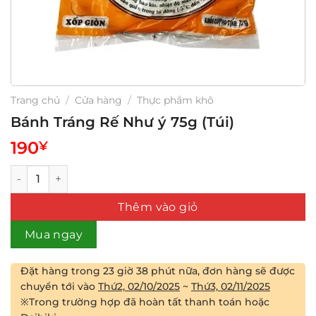
Trang chủ
/
Cửa hàng
/
Thực phẩm khô
Bánh Tráng Rế Như ý 75g (Túi)
190
¥
Bánh Tráng Rế Như ý 75g (Túi) số lượng
Thêm vào giỏ
Mua ngay
Đặt hàng trong
23 giờ 38 phút
nữa, đơn hàng sẽ được
chuyển tới vào
Thứ2, 02/10/2025
~
Thứ3, 02/11/2025
※Trong trường hợp đã hoàn tất thanh toán hoặc