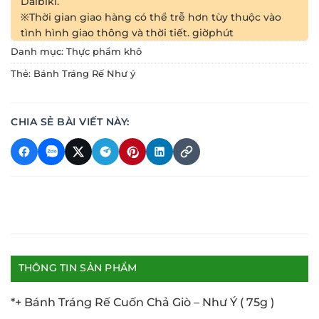
Daibiki.
※Thời gian giao hàng có thể trễ hơn tùy thuộc vào
tình hình giao thông và thời tiết.
giờ
phút
Danh mục:
Thực phẩm khô
Thẻ:
Bánh Tráng Rế Như ý
CHIA SẺ BÀI VIẾT NÀY:
THÔNG TIN SẢN PHẨM
*+ Bánh Tráng Rế Cuốn Chả Giò – Như Ý ( 75g )