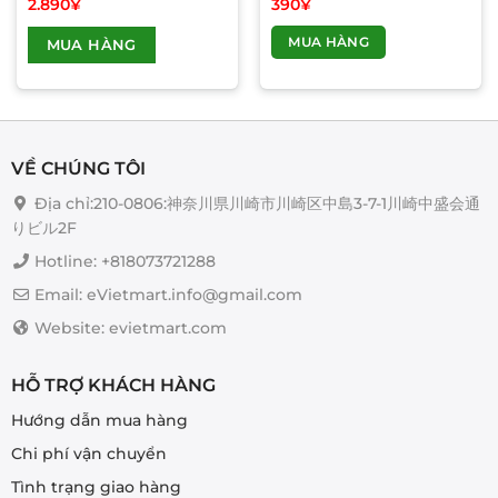
2.890
¥
390
¥
MUA HÀNG
MUA HÀNG
VỀ CHÚNG TÔI
Địa chỉ:210-0806:神奈川県川崎市川崎区中島3-7-1川崎中盛会通
りビル2F
Hotline: +818073721288
Email: eVietmart.info@gmail.com
Website: evietmart.com
HỖ TRỢ KHÁCH HÀNG
Hướng dẫn mua hàng
Chi phí vận chuyển
Tình trạng giao hàng