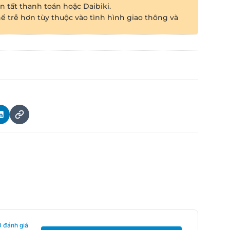
 tất thanh toán hoặc Daibiki.
ể trễ hơn tùy thuộc vào tình hình giao thông và
0 đánh giá