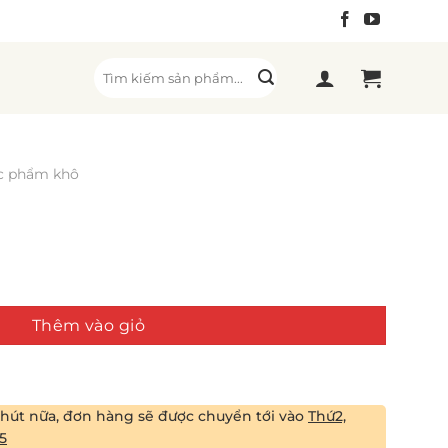
Tìm
kiếm:
c phẩm khô
Thêm vào giỏ
phút
nữa, đơn hàng sẽ được chuyển tới vào
Thứ2,
5