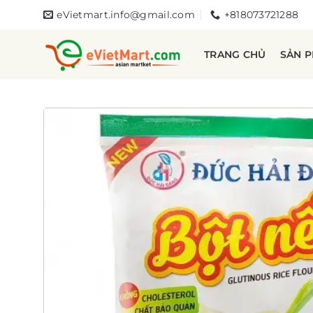
Bỏ
eVietmart.info@gmail.com
+818073721288
qua
nội
TRANG CHỦ
SẢN 
dung