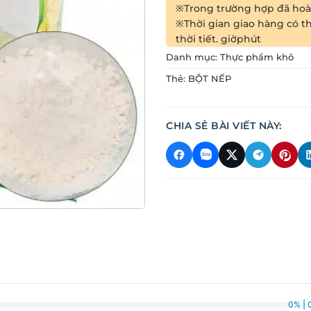
※Trong trường hợp đã hoàn
※Thời gian giao hàng có th
thời tiết.
giờ
phút
Danh mục:
Thực phẩm khô
Thẻ:
BỘT NẾP
CHIA SẺ BÀI VIẾT NÀY:
0% | 