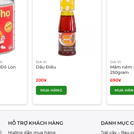
NG
GIA VỊ
GIA VỊ
 Đỏ Lon
Dầu Điều
Mắm nêm D
250gram
200
¥
690
¥
MUA HÀNG
MUA HÀN
HỖ TRỢ KHÁCH HÀNG
DANH MỤC C
盛
Hướng dẫn mua hàng
Trái cây – Rau c