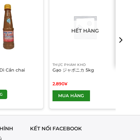
HẾT HÀNG
THỰC PHẨM KHÔ
ì Cẩn chai
Gạo ジャポニカ 5kg
2.890
¥
G
MUA HÀNG
HÍNH
KẾT NỐI FACEBOOK
ủ