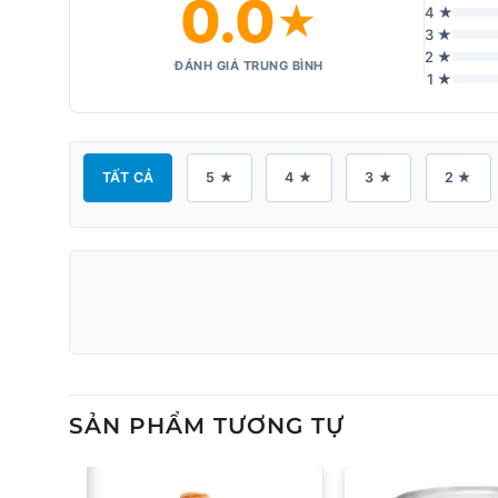
0.0
★
4 ★
3 ★
2 ★
ĐÁNH GIÁ TRUNG BÌNH
1 ★
TẤT CẢ
5 ★
4 ★
3 ★
2 ★
SẢN PHẨM TƯƠNG TỰ