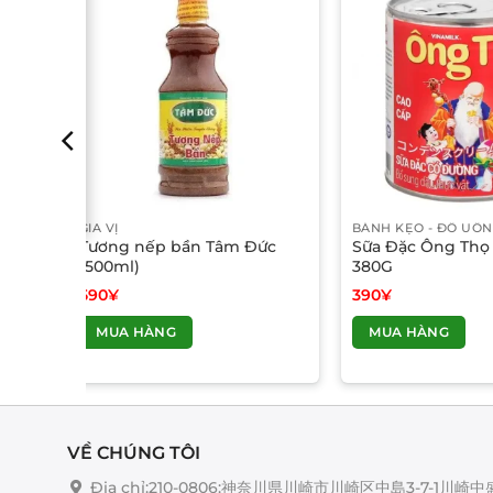
GIA VỊ
BÁNH KẸO - ĐỒ UỐ
Tương nếp bần Tâm Đức
Sữa Đặc Ông Thọ
(500ml)
380G
590
¥
390
¥
MUA HÀNG
MUA HÀNG
VỀ CHÚNG TÔI
Địa chỉ:210-0806:神奈川県川崎市川崎区中島3-7-1川崎中