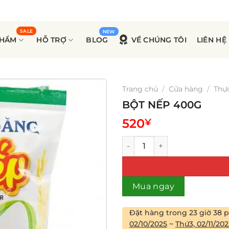
PHẨM
HỖ TRỢ
BLOG
VỀ CHÚNG TÔI
LIÊN HỆ
Trang chủ
/
Cửa hàng
/
Thự
BỘT NẾP 400G
520
¥
BỘT NẾP 400G số lượng
Mua ngay
Đặt hàng trong
23 giờ 38 
02/10/2025
~
Thứ3, 02/11/202