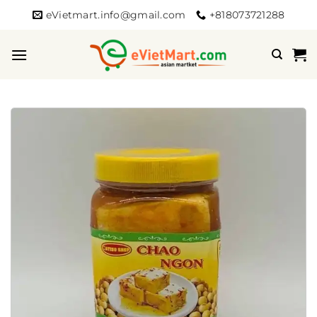
Bỏ
eVietmart.info@gmail.com
+818073721288
qua
nội
dung