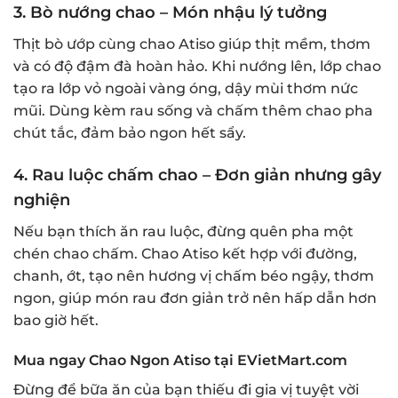
3.
Bò nướng chao – Món nhậu lý tưởng
Thịt bò ướp cùng chao Atiso giúp thịt mềm, thơm
và có độ đậm đà hoàn hảo. Khi nướng lên, lớp chao
tạo ra lớp vỏ ngoài vàng óng, dậy mùi thơm nức
mũi. Dùng kèm rau sống và chấm thêm chao pha
chút tắc, đảm bảo ngon hết sẩy.
4.
Rau luộc chấm chao – Đơn giản nhưng gây
nghiện
Nếu bạn thích ăn rau luộc, đừng quên pha một
chén chao chấm. Chao Atiso kết hợp với đường,
chanh, ớt, tạo nên hương vị chấm béo ngậy, thơm
ngon, giúp món rau đơn giản trở nên hấp dẫn hơn
bao giờ hết.
Mua ngay Chao Ngon Atiso tại EVietMart.com
Đừng để bữa ăn của bạn thiếu đi gia vị tuyệt vời