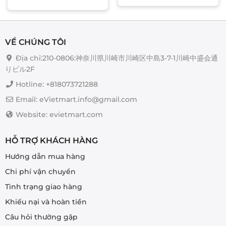
có
nhiều
biến
thể.
VỀ CHÚNG TÔI
Các
Địa chỉ:210-0806:神奈川県川崎市川崎区中島3-7-1川崎中盛会通
tùy
りビル2F
chọn
có
Hotline: +818073721288
thể
Email: eVietmart.info@gmail.com
được
chọn
Website: evietmart.com
trên
trang
HỖ TRỢ KHÁCH HÀNG
sản
phẩm
Hướng dẫn mua hàng
Chi phí vận chuyển
Tình trạng giao hàng
Khiếu nại và hoàn tiền
Câu hỏi thường gặp