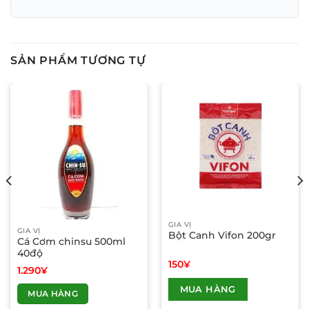
SẢN PHẨM TƯƠNG TỰ
GIA VỊ
GIA VỊ
Bột Canh Vifon 200gr
Cá Cơm chinsu 500ml
40độ
150
¥
1.290
¥
Sản
MUA HÀNG
phẩm
MUA HÀNG
này