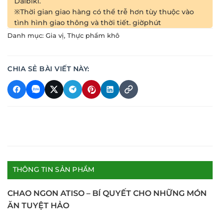
Daibiki.
※Thời gian giao hàng có thể trễ hơn tùy thuộc vào
tình hình giao thông và thời tiết.
giờ
phút
Danh mục:
Gia vị
,
Thực phẩm khô
CHIA SẺ BÀI VIẾT NÀY:
THÔNG TIN SẢN PHẨM
CHAO NGON ATISO – BÍ QUYẾT CHO NHỮNG MÓN
ĂN TUYỆT HẢO