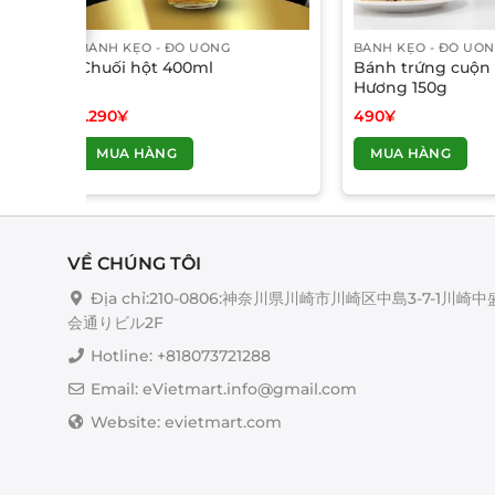
BÁNH KẸO - ĐỒ UỐNG
BÁNH KẸO - ĐỒ UỐ
 sầu
Chuối hột 400ml
Bánh trứng cuộn
Gr)
Hương 150g
1.290
¥
490
¥
MUA HÀNG
MUA HÀNG
VỀ CHÚNG TÔI
Địa chỉ:210-0806:神奈川県川崎市川崎区中島3-7-1川崎中
会通りビル2F
Hotline: +818073721288
Email: eVietmart.info@gmail.com
Website: evietmart.com