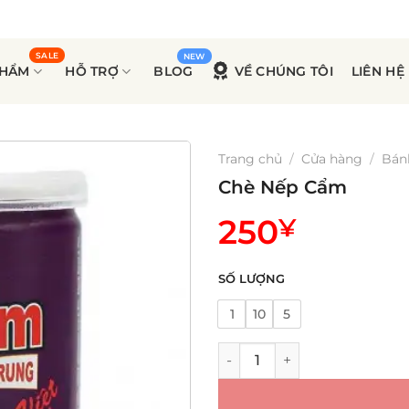
PHẨM
HỖ TRỢ
BLOG
VỀ CHÚNG TÔI
LIÊN HỆ
Trang chủ
/
Cửa hàng
/
Bán
Chè Nếp Cẩm
250
¥
SỐ LƯỢNG
1
10
5
Chè Nếp Cẩm số lượng