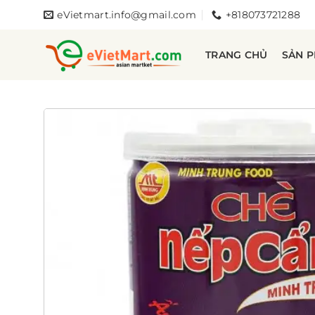
Bỏ
eVietmart.info@gmail.com
+818073721288
qua
nội
TRANG CHỦ
SẢN 
dung