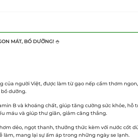
GON MÁT, BỔ DƯỠNG!
🍚
g của người Việt, được làm từ gạo nếp cẩm thơm ngon,
 bổ dưỡng.
amin B và khoáng chất, giúp tăng cường sức khỏe, hỗ trợ
ếu máu và giúp thư giãn, giảm căng thẳng.
thơm dẻo, ngọt thanh, thưởng thức kèm với nước cốt dừa
ễ làm, mang lại sự ấm áp trong những ngày se lạnh.