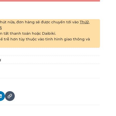
phút
nữa, đơn hàng sẽ được chuyển tới vào
Thứ2,
5
 tất thanh toán hoặc Daibiki.
ể trễ hơn tùy thuộc vào tình hình giao thông và
g