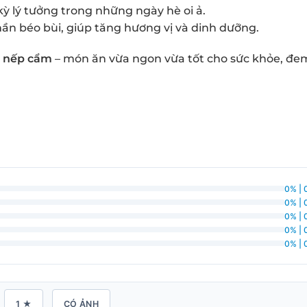
kỳ lý tưởng trong những ngày hè oi ả.
ần béo bùi, giúp tăng hương vị và dinh dưỡng.
 nếp cẩm
– món ăn vừa ngon vừa tốt cho sức khỏe, đem
0% | 
0% | 
0% | 
0% | 
0% | 
1 ★
CÓ ẢNH