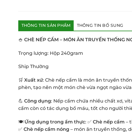
THÔNG TIN SẢN PHẨM
THÔNG TIN BỔ SUNG
🍚
CHÈ NẾP CẨM – MÓN ĂN TRUYỀN THỐNG N
Trọng lượng: Hộp 240gram
Ship Thường
🛒
Xuất xứ
: Chè nếp cẩm là món ăn truyền thốn
phèn, tạo nên một món chè vừa ngọt ngào vừa
💪
Công dụng
: Nếp cẩm chứa nhiều chất xơ, vit
cẩm còn có tác dụng bổ máu, tốt cho người thi
🍽
Ứng dụng trong ẩm thực
: ✅
Chè nếp cẩm
– 
✅
Chè nếp cẩm nóng
– món ăn truyền thống, d