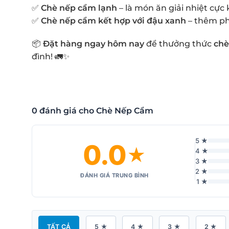
✅
Chè nếp cẩm lạnh
– là món ăn giải nhiệt cực 
✅
Chè nếp cẩm kết hợp với đậu xanh
– thêm ph
📦
Đặt hàng ngay hôm nay
để thưởng thức
chè
đình! 🚛✨
0 đánh giá cho Chè Nếp Cẩm
5 ★
0.0
★
4 ★
3 ★
2 ★
ĐÁNH GIÁ TRUNG BÌNH
1 ★
TẤT CẢ
5 ★
4 ★
3 ★
2 ★