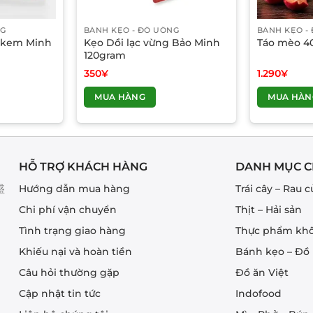
NG
BÁNH KẸO - ĐỒ UỐNG
BÁNH KẸO -
 kem Minh
Kẹo Dồi lạc vừng Bảo Minh
Táo mèo 4
120gram
350
¥
1.290
¥
MUA HÀNG
MUA HÀN
HỖ TRỢ KHÁCH HÀNG
DANH MỤC C
盛
Hướng dẫn mua hàng
Trái cây – Rau c
Chi phí vận chuyển
Thịt – Hải sản
Tình trạng giao hàng
Thực phẩm kh
Khiếu nại và hoàn tiền
Bánh kẹo – Đồ
Câu hỏi thường gặp
Đồ ăn Việt
Cập nhật tin tức
Indofood