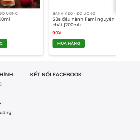
 ĐỒ UỐNG
BÁNH KẸO - ĐỒ UỐNG
00ml
Sữa đậu nành Fami nguyên
chất (200ml)
90
¥
G
MUA HÀNG
HÍNH
KẾT NỐI FACEBOOK
ủ
ô
 uống