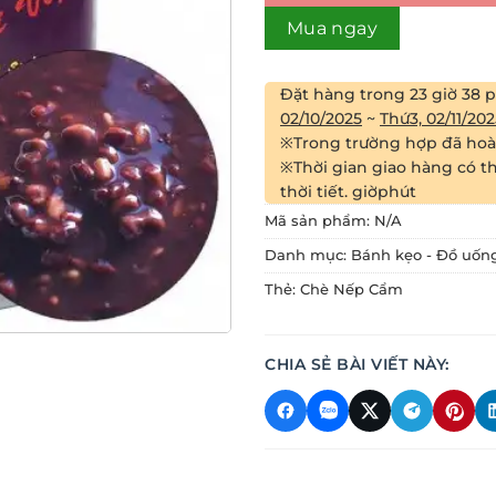
Mua ngay
Đặt hàng trong
23 giờ 38 
02/10/2025
~
Thứ3, 02/11/202
※Trong trường hợp đã hoàn
※Thời gian giao hàng có th
thời tiết.
giờ
phút
Mã sản phẩm:
N/A
Danh mục:
Bánh kẹo - Đồ uốn
Thẻ:
Chè Nếp Cẩm
CHIA SẺ BÀI VIẾT NÀY: