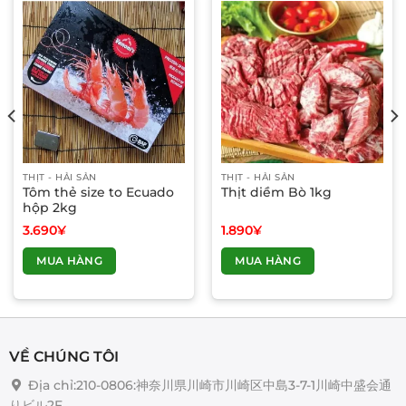
THỊT - HẢI SẢN
THỊT - HẢI SẢN
Tôm thẻ size to Ecuado
Thịt diềm Bò 1kg
hộp 2kg
3.690
¥
1.890
¥
MUA HÀNG
MUA HÀNG
VỀ CHÚNG TÔI
Địa chỉ:210-0806:神奈川県川崎市川崎区中島3-7-1川崎中盛会通
りビル2F