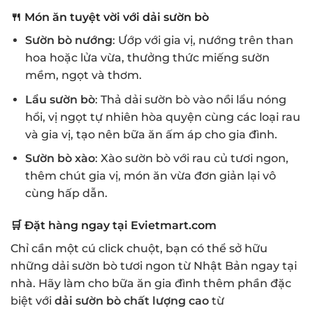
🍴
Món ăn tuyệt vời với dải sườn bò
Sườn bò nướng
: Ướp với gia vị, nướng trên than
hoa hoặc lửa vừa, thưởng thức miếng sườn
mềm, ngọt và thơm.
Lẩu sườn bò
: Thả dải sườn bò vào nồi lẩu nóng
hổi, vị ngọt tự nhiên hòa quyện cùng các loại rau
và gia vị, tạo nên bữa ăn ấm áp cho gia đình.
Sườn bò xào
: Xào sườn bò với rau củ tươi ngon,
thêm chút gia vị, món ăn vừa đơn giản lại vô
cùng hấp dẫn.
🛒
Đặt hàng ngay tại Evietmart.com
Chỉ cần một cú click chuột, bạn có thể sở hữu
những dải sườn bò tươi ngon từ Nhật Bản ngay tại
nhà. Hãy làm cho bữa ăn gia đình thêm phần đặc
biệt với
dải sườn bò chất lượng cao
từ