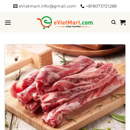
Bỏ
eVietmart.info@gmail.com
+818073721288
qua
nội
dung