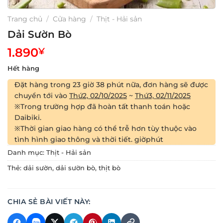
Trang chủ
/
Cửa hàng
/
Thịt - Hải sản
Dải Sườn Bò
1.890
¥
Hết hàng
Đặt hàng trong
23 giờ 38 phút
nữa, đơn hàng sẽ được
chuyển tới vào
Thứ2, 02/10/2025
~
Thứ3, 02/11/2025
※Trong trường hợp đã hoàn tất thanh toán hoặc
Daibiki.
※Thời gian giao hàng có thể trễ hơn tùy thuộc vào
tình hình giao thông và thời tiết.
giờ
phút
Danh mục:
Thịt - Hải sản
Thẻ:
dải sườn
,
dải sườn bò
,
thịt bò
CHIA SẺ BÀI VIẾT NÀY: