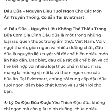
Đậu Đũa – Nguyên Liệu Tươi Ngon Cho Các Món
Ăn Truyền Thống, Có Sẵn Tại Evietmart
🌱
Đậu Đũa – Nguyên Liệu Không Thể Thiếu Trong
Bữa Cơm Gia Đình
Đậu đũa là một trong những
loại rau quen thuộc trong ẩm thực Việt Nam. Với vị
ngọt thanh, giòn ngon và nhiều dưỡng chất, đậu
đũa là nguyên liệu tuyệt vời để chế biến nhiều món
ăn hấp dẫn. Đặc biệt, đậu đũa rất dễ chế biến và có
thể kết hợp với nhiều loại thực phẩm khác nhau,
mang lại hương vị mới lạ và thơm ngon cho các
bữa ăn. Tại Evietmart, chúng tôi cung cấp đậu đũa
tươi ngon, đảm bảo chất lượng và sự tiện lợi cho
bạn.
🌟
Lý Do Đậu Đũa Được Yêu Thích
Đậu đũa không
chỉ ngon mà còn giàu dinh dưỡng, chứa nhiều