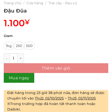
Trang chủ
/
Cửa hàng
/
Trái cây - Rau củ
Đậu Đũa
1.100
¥
Gram
1kg
250
500
Đậu Đũa số lượng
Thêm vào giỏ
Mua ngay
Đặt hàng trong
23 giờ 38 phút
nữa, đơn hàng sẽ được
chuyển tới vào
Thứ2, 02/10/2025
~
Thứ3, 02/11/2025
※Trong trường hợp đã hoàn tất thanh toán hoặc
Daibiki.