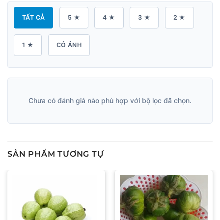
TẤT CẢ
5 ★
4 ★
3 ★
2 ★
1 ★
CÓ ẢNH
Chưa có đánh giá nào phù hợp với bộ lọc đã chọn.
SẢN PHẨM TƯƠNG TỰ