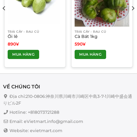
TRÁI CÂY - RAU CỦ
TRÁI CÂY - RAU CỦ
Ổi lê
Cà Bát 1kg
890
¥
590
¥
MUA HÀNG
MUA HÀNG
VỀ CHÚNG TÔI
Địa chỉ:210-0806:神奈川県川崎市川崎区中島3-7-1川崎中盛会通
りビル2F
Hotline: +818073721288
Email: eVietmart.info@gmail.com
Website: evietmart.com