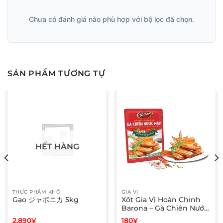
Chưa có đánh giá nào phù hợp với bộ lọc đã chọn.
SẢN PHẨM TƯƠNG TỰ
HẾT HÀNG
THỰC PHẨM KHÔ
GIA VỊ
Gạo ジャポニカ 5kg
Xốt Gia Vị Hoàn Chỉnh
Barona – Gà Chiên Nước
Mắm
2.890
¥
180
¥