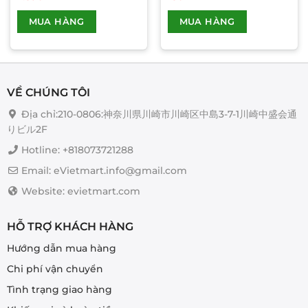
Sản
MUA HÀNG
MUA HÀNG
phẩm
này
có
nhiều
biến
VỀ CHÚNG TÔI
thể.
Các
Địa chỉ:210-0806:神奈川県川崎市川崎区中島3-7-1川崎中盛会通
tùy
りビル2F
chọn
Hotline: +818073721288
có
thể
Email: eVietmart.info@gmail.com
được
Website: evietmart.com
chọn
trên
trang
HỖ TRỢ KHÁCH HÀNG
sản
Hướng dẫn mua hàng
phẩm
Chi phí vận chuyển
Tình trạng giao hàng