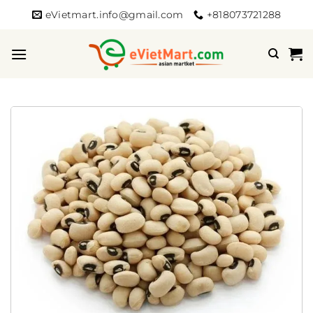
Bỏ
eVietmart.info@gmail.com
+818073721288
qua
nội
dung