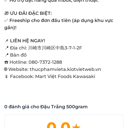
✅
Hỗ trợ đặt hàng qua inbox, điện thoại.
🎁
ƯU ĐÃI ĐẶC BIỆT:
✅
Freeship cho đơn đầu tiên (áp dụng khu vực
gần)!
📌
LIÊN HỆ NGAY!
📍 Địa chỉ: 川崎市川崎区中島3-7-1-2F
📍
Bản đồ
☎️ Hotline: 080-7372-1288
🌐 Website:
thucphamvieta.kiotvietweb.vn
📱 Facebook:
Mart Việt Foods Kawasaki
0 đánh giá cho Đậu Trắng 500gram
0.0
★