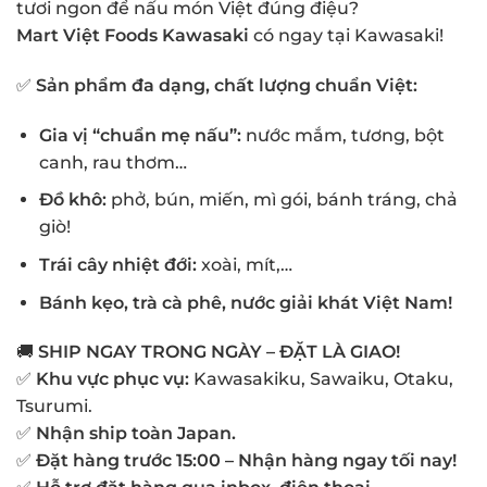
tươi ngon để nấu món Việt đúng điệu?
Mart Việt Foods Kawasaki
có ngay tại Kawasaki!
✅
Sản phẩm đa dạng, chất lượng chuẩn Việt:
Gia vị “chuẩn mẹ nấu”:
nước mắm, tương, bột
canh, rau thơm…
Đồ khô:
phở, bún, miến, mì gói, bánh tráng, chả
giò!
Trái cây nhiệt đới:
xoài, mít,…
Bánh kẹo, trà cà phê, nước giải khát Việt Nam!
🚚
SHIP NGAY TRONG NGÀY – ĐẶT LÀ GIAO!
✅
Khu vực phục vụ:
Kawasakiku, Sawaiku, Otaku,
Tsurumi.
✅
Nhận ship toàn Japan.
✅
Đặt hàng trước 15:00 – Nhận hàng ngay tối nay!