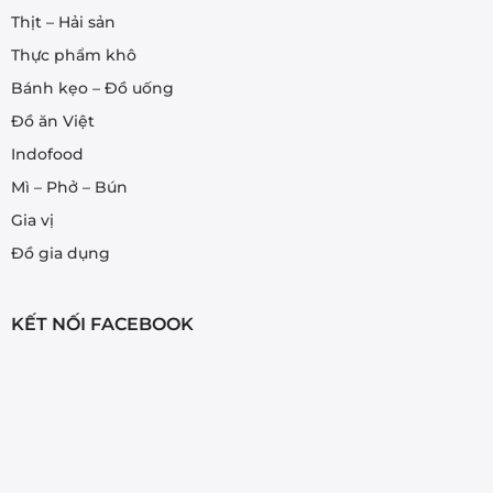
Thịt – Hải sản
Thực phẩm khô
Bánh kẹo – Đồ uống
Đồ ăn Việt
Indofood
Mì – Phở – Bún
Gia vị
Đồ gia dụng
KẾT NỐI FACEBOOK
Thu Thảo ở Tottori vừa mới mua