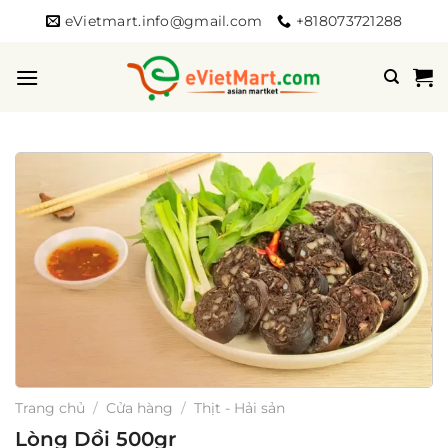
Bỏ
eVietmart.info@gmail.com
+818073721288
qua
nội
dung
Trang chủ
/
Cửa hàng
/
Thịt - Hải sản
Lòng Dồi 500gr