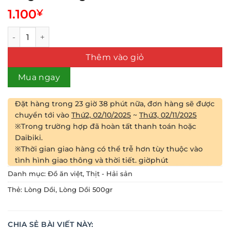
1.100
¥
Lòng Dồi 500gr số lượng
Thêm vào giỏ
Mua ngay
Đặt hàng trong
23 giờ 38 phút
nữa, đơn hàng sẽ được
chuyển tới vào
Thứ2, 02/10/2025
~
Thứ3, 02/11/2025
※Trong trường hợp đã hoàn tất thanh toán hoặc
Daibiki.
※Thời gian giao hàng có thể trễ hơn tùy thuộc vào
tình hình giao thông và thời tiết.
giờ
phút
Danh mục:
Đồ ăn việt
,
Thịt - Hải sản
Thẻ:
Lòng Dồi
,
Lòng Dồi 500gr
CHIA SẺ BÀI VIẾT NÀY: