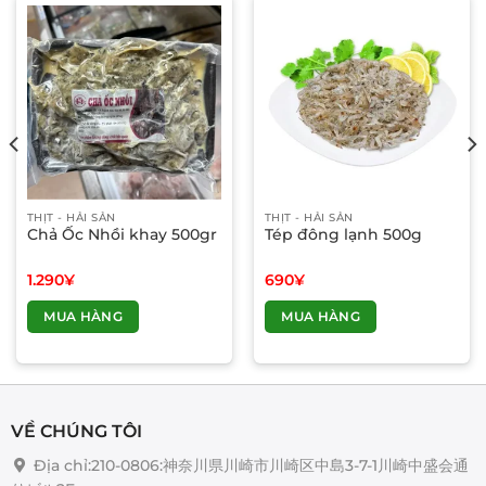
THỊT - HẢI SẢN
THỊT - HẢI SẢN
Chả Ốc Nhồi khay 500gr
Tép đông lạnh 500g
1.290
¥
690
¥
MUA HÀNG
MUA HÀNG
VỀ CHÚNG TÔI
Địa chỉ:210-0806:神奈川県川崎市川崎区中島3-7-1川崎中盛会通