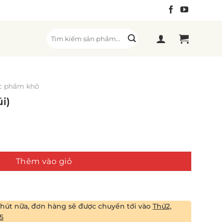
Tìm
kiếm:
c phẩm khô
i)
ng
Thêm vào giỏ
phút
nữa, đơn hàng sẽ được chuyển tới vào
Thứ2,
5