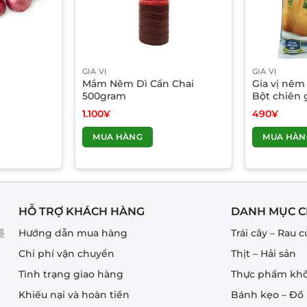
GIA VỊ
GIA VỊ
Mắm Nêm Dì Cẩn Chai
Gia vị nêm 
500gram
Bột chiên 
1.100
¥
490
¥
Sản
MUA HÀNG
MUA HÀN
phẩm
này
có
nhiều
biến
HỖ TRỢ KHÁCH HÀNG
DANH MỤC C
thể.
盛
Hướng dẫn mua hàng
Trái cây – Rau c
Các
tùy
Chi phí vận chuyển
Thịt – Hải sản
chọn
Tình trạng giao hàng
Thực phẩm kh
có
Khiếu nại và hoàn tiền
Bánh kẹo – Đồ
thể