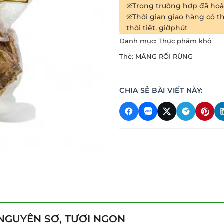
※Trong trường hợp đã hoàn
※Thời gian giao hàng có th
thời tiết.
giờ
phút
Danh mục:
Thực phẩm khô
Thẻ:
MĂNG RỐI RỪNG
CHIA SẺ BÀI VIẾT NÀY:
NGUYÊN SƠ, TƯƠI NGON