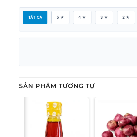
TẤT CẢ
5 ★
4 ★
3 ★
2 ★
SẢN PHẨM TƯƠNG TỰ