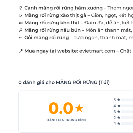
🍲
Canh măng rối rừng hầm xương
– Thơm ngon
🥢
Măng rối rừng xào thịt gà
– Giòn, ngọt, kết 
🍛
Măng rối rừng kho thịt
– Đậm đà, dễ ăn, kết 
🍜
Măng rối rừng nấu bún
– Món ăn thanh mát, 
🥗
Gỏi măng rối rừng
– Tươi ngon, thanh mát, m
📍
Mua ngay tại website
:
evietmart.com
– Chất 
0 đánh giá cho MĂNG RỐI RỪNG (Túi)
5 ★
0.0
★
4 ★
3 ★
2 ★
ĐÁNH GIÁ TRUNG BÌNH
1 ★