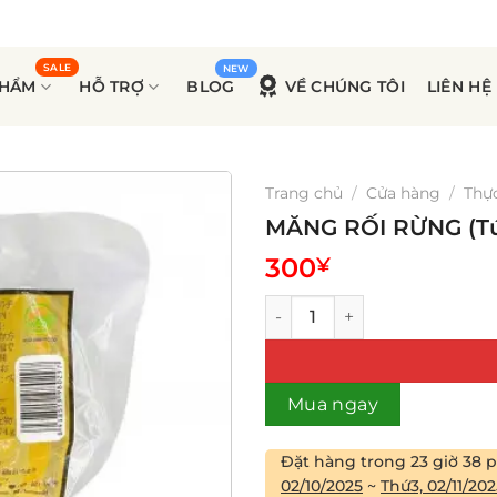
PHẨM
HỖ TRỢ
BLOG
VỀ CHÚNG TÔI
LIÊN HỆ
Trang chủ
/
Cửa hàng
/
Thự
MĂNG RỐI RỪNG (Tú
300
¥
MĂNG RỐI RỪNG (Túi) số lượ
Mua ngay
Đặt hàng trong
23 giờ 38 
02/10/2025
~
Thứ3, 02/11/202