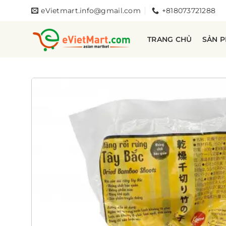
Bỏ
eVietmart.info@gmail.com
+818073721288
qua
nội
TRANG CHỦ
SẢN 
dung