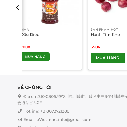
GIA VỊ
SẢN PHẨM HOT
Dầu Điều
Hành Tím Khô
200
¥
350
¥
MUA HÀNG
MUA HÀNG
VỀ CHÚNG TÔI
Địa chỉ:210-0806:神奈川県川崎市川崎区中島3-7-1川崎中
会通りビル2F
Hotline: +818073721288
Email: eVietmart.info@gmail.com