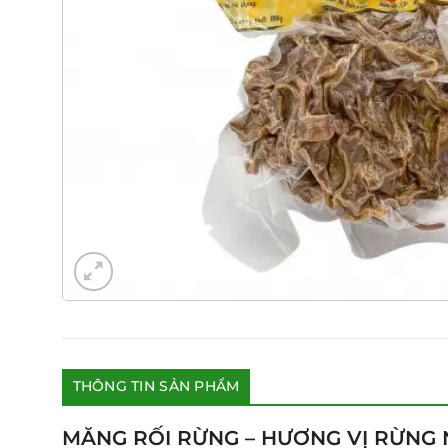
THÔNG TIN SẢN PHẨM
MĂNG RỐI RỪNG – HƯƠNG VỊ RỪNG 