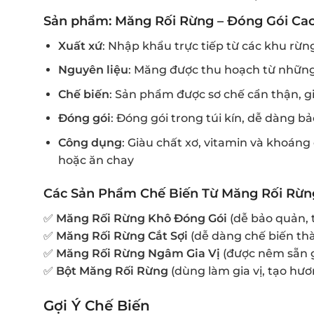
Sản phẩm: Măng Rối Rừng – Đóng Gói Ca
Xuất xứ
: Nhập khẩu trực tiếp từ các khu rừn
Nguyên liệu
: Măng được thu hoạch từ những
Chế biến
: Sản phẩm được sơ chế cẩn thận, g
Đóng gói
: Đóng gói trong túi kín, dễ dàng 
Công dụng
: Giàu chất xơ, vitamin và khoáng 
hoặc ăn chay
Các Sản Phẩm Chế Biến Từ Măng Rối Rừn
✅
Măng Rối Rừng Khô Đóng Gói
(dễ bảo quản, t
✅
Măng Rối Rừng Cắt Sợi
(dễ dàng chế biến th
✅
Măng Rối Rừng Ngâm Gia Vị
(được nêm sẵn gi
✅
Bột Măng Rối Rừng
(dùng làm gia vị, tạo hươ
Gợi Ý Chế Biến