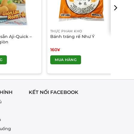
THỰC PHẨM KHÔ
sẵn Aji-Quick –
Bánh tráng rế Như Ý
giòn
160
¥
G
MUA HÀNG
HÍNH
KẾT NỐI FACEBOOK
ủ
ô
 uống