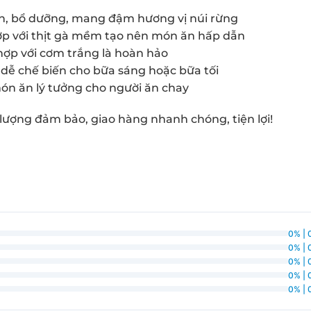
, bổ dưỡng, mang đậm hương vị núi rừng
hợp với thịt gà mềm tạo nên món ăn hấp dẫn
hợp với cơm trắng là hoàn hảo
dễ chế biến cho bữa sáng hoặc bữa tối
ón ăn lý tưởng cho người ăn chay
lượng đảm bảo, giao hàng nhanh chóng, tiện lợi!
0% | 
0% | 
0% | 
0% | 
0% | 