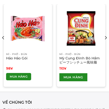
MÌ - PHỞ - BÚN
MÌ - PHỞ - BÚN
Hảo Hảo Gói
Mỳ Cung Đình Bò Hầm
ビーフシッチュー風味麺
98
¥
110
¥
Sản
MUA HÀNG
MUA HÀNG
phẩm
này
có
nhiều
biến
VỀ CHÚNG TÔI
thể.
Các