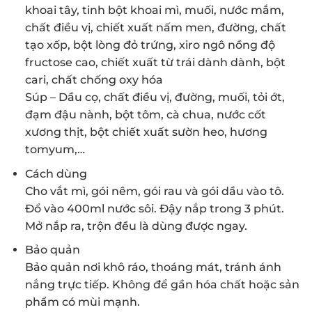
khoai tây, tinh bột khoai mì, muối, nước mắm,
chất điều vị, chiết xuất nấm men, đường, chất
tạo xốp, bột lòng đỏ trứng, xiro ngô nồng độ
fructose cao, chiết xuất từ trái dành dành, bột
cari, chất chống oxy hóa
Súp – Dầu cọ, chất điều vị, đường, muối, tỏi ớt,
đạm đậu nành, bột tôm, cà chua, nước cốt
xương thịt, bột chiết xuất sườn heo, hương
tomyum,…
Cách dùng
Cho vắt mì, gói nêm, gói rau và gói dầu vào tô.
Đổ vào 400ml nước sôi. Đậy nắp trong 3 phút.
Mở nắp ra, trộn đều là dùng được ngay.
Bảo quản
Bảo quản nơi khô ráo, thoáng mát, tránh ánh
nắng trực tiếp. Không để gần hóa chất hoặc sản
phẩm có mùi mạnh.