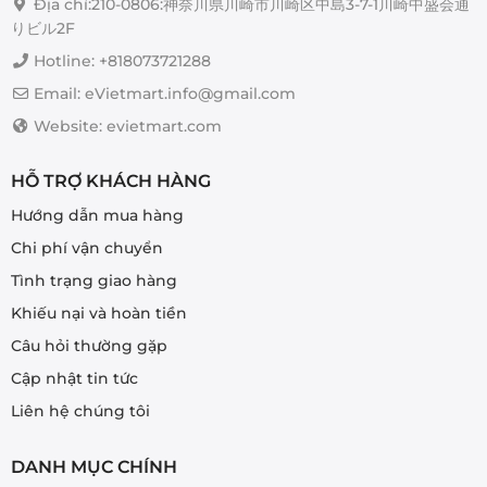
Địa chỉ:210-0806:神奈川県川崎市川崎区中島3-7-1川崎中盛会通
tùy
りビル2F
chọn
Hotline: +818073721288
có
thể
Email: eVietmart.info@gmail.com
được
Website: evietmart.com
chọn
trên
trang
HỖ TRỢ KHÁCH HÀNG
sản
Hướng dẫn mua hàng
phẩm
Chi phí vận chuyển
Tình trạng giao hàng
Khiếu nại và hoàn tiền
Câu hỏi thường gặp
Cập nhật tin tức
Liên hệ chúng tôi
DANH MỤC CHÍNH