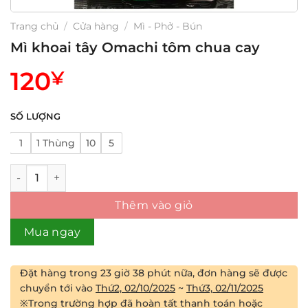
Trang chủ
/
Cửa hàng
/
Mì - Phở - Bún
Mì khoai tây Omachi tôm chua cay
120
¥
SỐ LƯỢNG
1
1 Thùng
10
5
Mì khoai tây Omachi tôm chua cay số lượng
Thêm vào giỏ
Mua ngay
Đặt hàng trong
23 giờ 38 phút
nữa, đơn hàng sẽ được
chuyển tới vào
Thứ2, 02/10/2025
~
Thứ3, 02/11/2025
※Trong trường hợp đã hoàn tất thanh toán hoặc