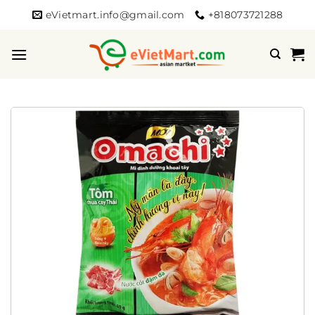
Bỏ
eVietmart.info@gmail.com
+818073721288
qua
nội
dung