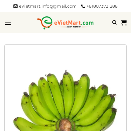
Bỏ
eVietmart.info@gmail.com
+818073721288
qua
nội
dung