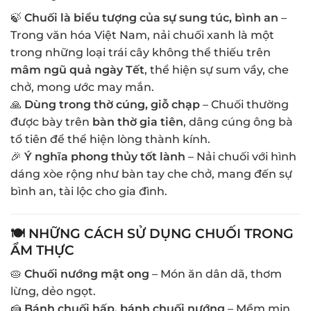
🍃
Chuối là biểu tượng của sự sung túc, bình an
–
Trong văn hóa Việt Nam, nải chuối xanh là một
trong những loại trái cây không thể thiếu trên
mâm ngũ quả ngày Tết
, thể hiện sự sum vầy, che
chở, mong ước may mắn.
🙏
Dùng trong thờ cúng, giỗ chạp
– Chuối thường
được bày trên
bàn thờ gia tiên
, dâng cúng ông bà
tổ tiên để thể hiện lòng thành kính.
🎉
Ý nghĩa phong thủy tốt lành
– Nải chuối với hình
dáng xòe rộng như bàn tay che chở, mang đến sự
bình an, tài lộc cho gia đình.
🍽 NHỮNG CÁCH SỬ DỤNG CHUỐI TRONG
ẨM THỰC
🥧
Chuối nướng mật ong
– Món ăn dân dã, thơm
lừng, dẻo ngọt.
🍰
Bánh chuối hấp, bánh chuối nướng
– Mềm mịn,