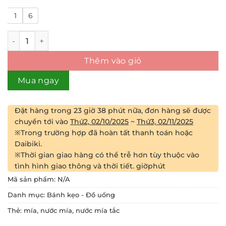
1
6
Nước Mía Tắc số lượng
Thêm vào giỏ
Mua ngay
Đặt hàng trong
23 giờ 38 phút
nữa, đơn hàng sẽ được
chuyển tới vào
Thứ2, 02/10/2025
~
Thứ3, 02/11/2025
※Trong trường hợp đã hoàn tất thanh toán hoặc
Daibiki.
※Thời gian giao hàng có thể trễ hơn tùy thuộc vào
tình hình giao thông và thời tiết.
giờ
phút
Mã sản phẩm:
N/A
Danh mục:
Bánh kẹo - Đồ uống
Thẻ:
mía
,
nước mía
,
nước mía tắc