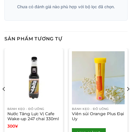
Chưa có đánh giá nào phù hợp với bộ lọc đã chọn.
SẢN PHẨM TƯƠNG TỰ
BÁNH KẸO - ĐỒ UỐNG
BÁNH KẸO - ĐỒ UỐNG
Nước Tăng Lực Vị Cafe
Viên sủi Orange Plus Đại
Wake-up 247 chai 330ml
Uy
300
¥
Sản