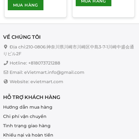
MUA HÀNG
MUA HÀNG
phẩm
này
có
nhiều
biến
VỀ CHÚNG TÔI
thể.
Các
Địa chỉ:210-0806:神奈川県川崎市川崎区中島3-7-1川崎中盛会通
tùy
りビル2F
chọn
Hotline: +818073721288
có
thể
Email: eVietmart.info@gmail.com
được
Website: evietmart.com
chọn
trên
trang
HỖ TRỢ KHÁCH HÀNG
sản
Hướng dẫn mua hàng
phẩm
Chi phí vận chuyển
Tình trạng giao hàng
Khiếu nại và hoàn tiền