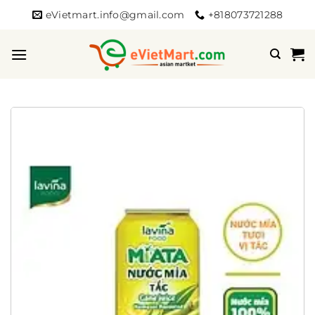
Bỏ
eVietmart.info@gmail.com
+818073721288
qua
nội
dung