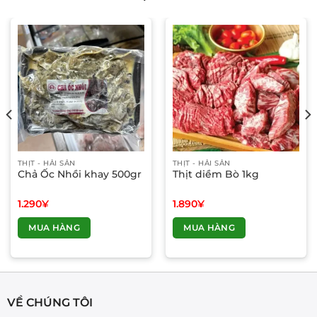
THỊT - HẢI SẢN
THỊT - HẢI SẢN
Chả Ốc Nhồi khay 500gr
Thịt diềm Bò 1kg
1.290
¥
1.890
¥
MUA HÀNG
MUA HÀNG
VỀ CHÚNG TÔI