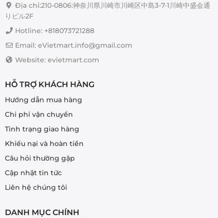
Địa chỉ:210-0806:神奈川県川崎市川崎区中島3-7-1川崎中盛会通
りビル2F
Hotline: +818073721288
Email: eVietmart.info@gmail.com
Website: evietmart.com
HỖ TRỢ KHÁCH HÀNG
Hướng dẫn mua hàng
Chi phí vận chuyển
Tình trạng giao hàng
Khiếu nại và hoàn tiền
Câu hỏi thường gặp
Cập nhật tin tức
Liên hệ chúng tôi
DANH MỤC CHÍNH