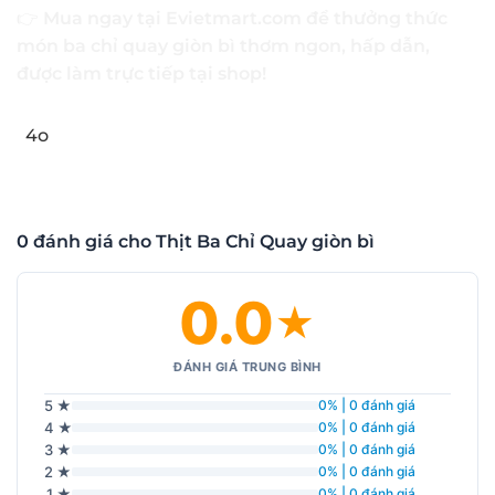
👉
Mua ngay tại Evietmart.com để thưởng thức
món ba chỉ quay giòn bì thơm ngon, hấp dẫn,
được làm trực tiếp tại shop!
4o
0 đánh giá cho Thịt Ba Chỉ Quay giòn bì
0.0
★
ĐÁNH GIÁ TRUNG BÌNH
5 ★
0% | 0 đánh giá
4 ★
0% | 0 đánh giá
3 ★
0% | 0 đánh giá
2 ★
0% | 0 đánh giá
1 ★
0% | 0 đánh giá