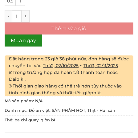
0.5
1
Thịt Ba Chỉ Quay giòn bì số lượng
Thêm vào giỏ
Mua ngay
Đặt hàng trong
23 giờ 38 phút
nữa, đơn hàng sẽ được
chuyển tới vào
Thứ2, 02/10/2025
~
Thứ3, 02/11/2025
※Trong trường hợp đã hoàn tất thanh toán hoặc
Daibiki.
※Thời gian giao hàng có thể trễ hơn tùy thuộc vào
tình hình giao thông và thời tiết.
giờ
phút
Mã sản phẩm:
N/A
Danh mục:
Đồ ăn việt
,
SẢN PHẨM HOT
,
Thịt - Hải sản
Thẻ:
ba chỉ quay
,
giòn bì