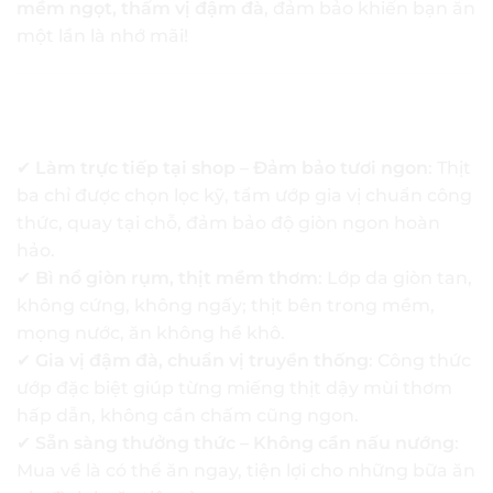
mềm ngọt, thấm vị đậm đà
, đảm bảo khiến bạn ăn
một lần là nhớ mãi!
✅
Vì sao nên chọn ba chỉ quay giòn bì tại
Evietmart?
✔
Làm trực tiếp tại shop – Đảm bảo tươi ngon
: Thịt
ba chỉ được chọn lọc kỹ, tẩm ướp gia vị chuẩn công
thức, quay tại chỗ, đảm bảo độ giòn ngon hoàn
hảo.
✔
Bì nổ giòn rụm, thịt mềm thơm
: Lớp da giòn tan,
không cứng, không ngấy; thịt bên trong mềm,
mọng nước, ăn không hề khô.
✔
Gia vị đậm đà, chuẩn vị truyền thống
: Công thức
ướp đặc biệt giúp từng miếng thịt dậy mùi thơm
hấp dẫn, không cần chấm cũng ngon.
✔
Sẵn sàng thưởng thức – Không cần nấu nướng
:
Mua về là có thể ăn ngay, tiện lợi cho những bữa ăn