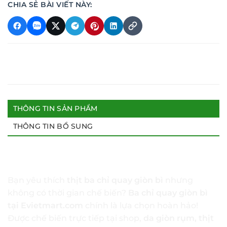
CHIA SẺ BÀI VIẾT NÀY:
THÔNG TIN SẢN PHẨM
THÔNG TIN BỔ SUNG
🔥
Ba Chỉ Quay Giòn Bì – Giòn Rụm, Đậm Đà, Được
Làm Trực Tiếp Tại Evietmart
🔥
Bạn yêu thích
thịt ba chỉ quay giòn bì
nhưng
không có thời gian chế biến?
Ba chỉ quay giòn bì
tại Evietmart.com
chính là lựa chọn hoàn hảo!
Được chế biến trực tiếp tại shop,
da giòn rụm, thịt