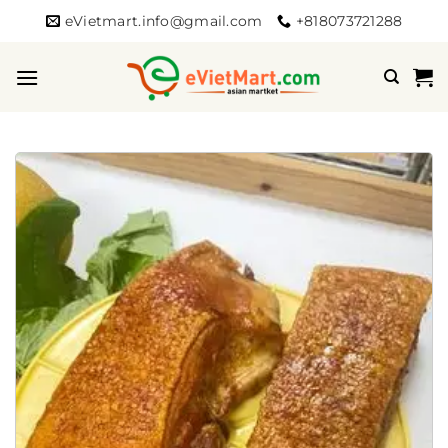
Bỏ
eVietmart.info@gmail.com
+818073721288
qua
nội
dung