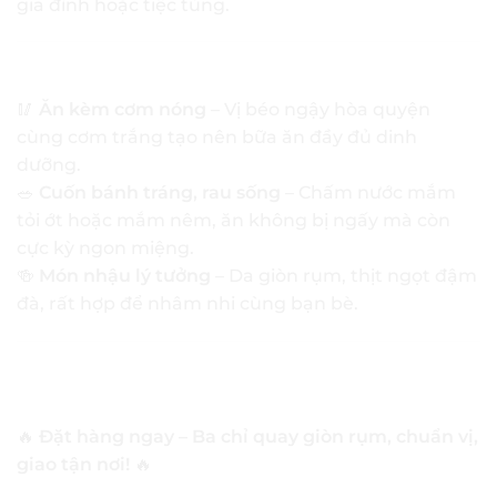
gia đình hoặc tiệc tùng.
🍽
Gợi ý cách thưởng thức ba chỉ quay giòn bì
🥢
Ăn kèm cơm nóng
– Vị béo ngậy hòa quyện
cùng cơm trắng tạo nên bữa ăn đầy đủ dinh
dưỡng.
🥗
Cuốn bánh tráng, rau sống
– Chấm nước mắm
tỏi ớt hoặc mắm nêm, ăn không bị ngấy mà còn
cực kỳ ngon miệng.
🍻
Món nhậu lý tưởng
– Da giòn rụm, thịt ngọt đậm
đà, rất hợp để nhâm nhi cùng bạn bè.
🛒
Đặt Ngay Ba Chỉ Quay Giòn Bì Tại
Evietmart.com
🔥
Đặt hàng ngay – Ba chỉ quay giòn rụm, chuẩn vị,
giao tận nơi!
🔥