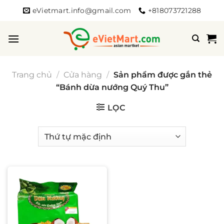
Bỏ
eVietmart.info@gmail.com
+818073721288
qua
nội
dung
Trang chủ
/
Cửa hàng
/
Sản phẩm được gắn thẻ
“Bánh dừa nướng Quý Thu”
LỌC