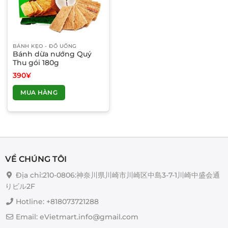
BÁNH KẸO - ĐỒ UỐNG
Bánh dừa nướng Quý
Thu gói 180g
390
¥
MUA HÀNG
VỀ CHÚNG TÔI
Địa chỉ:210-0806:神奈川県川崎市川崎区中島3-7-1川崎中盛会通
りビル2F
Hotline: +818073721288
Email: eVietmart.info@gmail.com