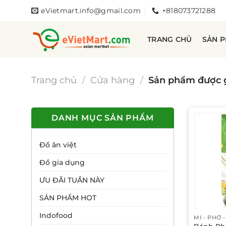
Bỏ
eVietmart.info@gmail.com
+818073721288
qua
nội
TRANG CHỦ
SẢN 
dung
Trang chủ
/
Cửa hàng
/
Sản phẩm được g
DANH MỤC SẢN PHẨM
Đồ ăn việt
Đồ gia dụng
ƯU ĐÃI TUẦN NÀY
SẢN PHẨM HOT
Indofood
MÌ - PHỞ 