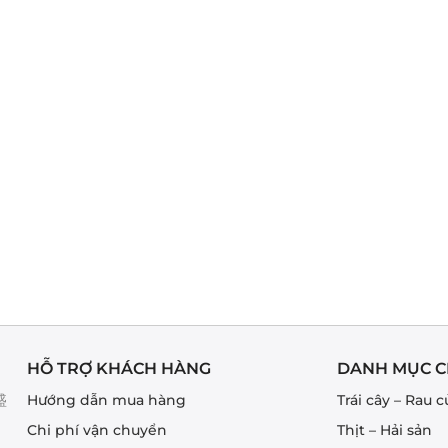
HỖ TRỢ KHÁCH HÀNG
DANH MỤC C
盛
Hướng dẫn mua hàng
Trái cây – Rau c
Chi phí vận chuyển
Thịt – Hải sản