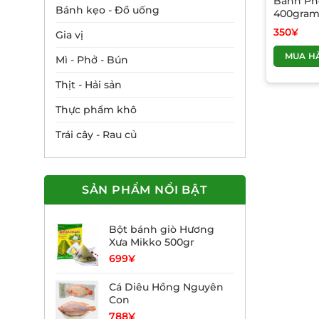
Bánh Phở
Bánh kẹo - Đồ uống
400gram
350
¥
Gia vị
MUA H
Mì - Phở - Bún
Thịt - Hải sản
Thực phẩm khô
Trái cây - Rau củ
SẢN PHẨM NỔI BẬT
Bột bánh giò Hương
Xưa Mikko 500gr
699
¥
Cá Diêu Hồng Nguyên
Con
788
¥