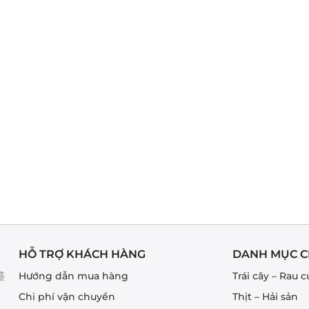
HỖ TRỢ KHÁCH HÀNG
DANH MỤC C
盛
Hướng dẫn mua hàng
Trái cây – Rau c
Chi phí vận chuyển
Thịt – Hải sản