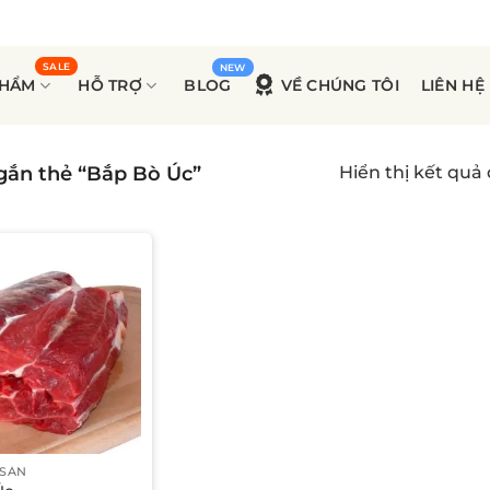
PHẨM
HỖ TRỢ
BLOG
VỀ CHÚNG TÔI
LIÊN HỆ
ắn thẻ “Bắp Bò Úc”
Hiển thị kết quả
 SẢN