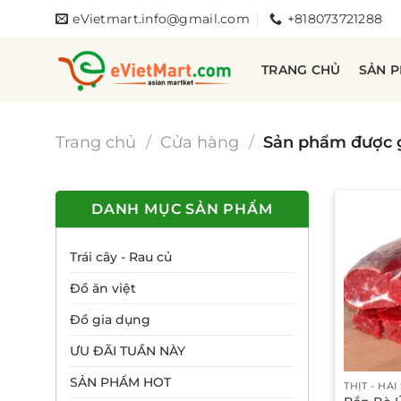
Bỏ
eVietmart.info@gmail.com
+818073721288
qua
nội
TRANG CHỦ
SẢN 
dung
Trang chủ
/
Cửa hàng
/
Sản phẩm được g
DANH MỤC SẢN PHẨM
Trái cây - Rau củ
Đồ ăn việt
Đồ gia dụng
ƯU ĐÃI TUẦN NÀY
SẢN PHẨM HOT
THỊT - HẢI