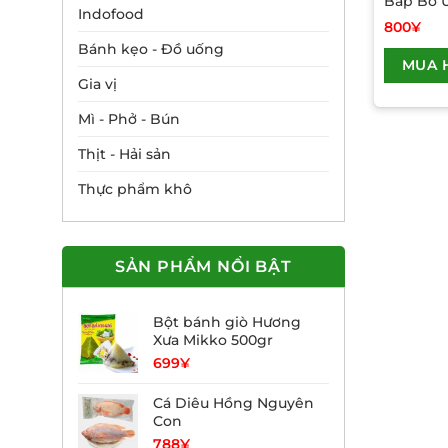
Bắp Bò 
Indofood
800
¥
Bánh kẹo - Đồ uống
MUA 
Gia vị
Mì - Phở - Bún
Thịt - Hải sản
Thực phẩm khô
SẢN PHẨM NỔI BẬT
Bột bánh giò Hương
Xưa Mikko 500gr
699
¥
Cá Diêu Hồng Nguyên
Con
788
¥