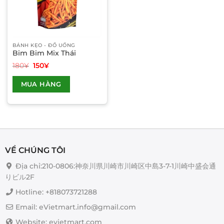
BÁNH KẸO - ĐỒ UỐNG
Bim Bim Mix Thái
Giá
Giá
180
¥
150
¥
gốc
hiện
Sản
là:
tại
MUA HÀNG
phẩm
180¥.
là:
150¥.
này
có
nhiều
biến
thể.
Các
VỀ CHÚNG TÔI
tùy
Địa chỉ:210-0806:神奈川県川崎市川崎区中島3-7-1川崎中盛会通
chọn
りビル2F
có
thể
Hotline: +818073721288
được
Email: eVietmart.info@gmail.com
chọn
trên
Website: evietmart.com