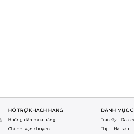
HỖ TRỢ KHÁCH HÀNG
DANH MỤC C
盛
Hướng dẫn mua hàng
Trái cây – Rau c
Chi phí vận chuyển
Thịt – Hải sản