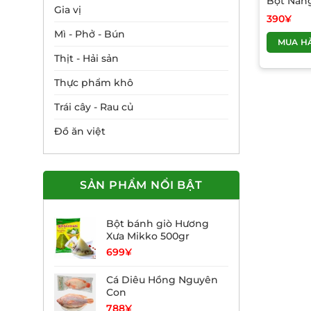
Bột Năn
Gia vị
390
¥
Mì - Phở - Bún
MUA H
Thịt - Hải sản
Thực phẩm khô
Trái cây - Rau củ
Đồ ăn việt
SẢN PHẨM NỔI BẬT
Bột bánh giò Hương
Xưa Mikko 500gr
699
¥
Cá Diêu Hồng Nguyên
Con
788
¥