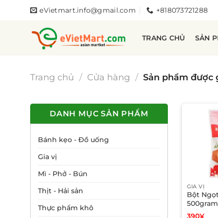
Bỏ
eVietmart.info@gmail.com
+818073721288
qua
nội
TRANG CHỦ
SẢN 
dung
Trang chủ
/
Cửa hàng
/
Sản phẩm được g
DANH MỤC SẢN PHẨM
Bánh kẹo - Đồ uống
Gia vị
Mì - Phở - Bún
GIA VỊ
Thịt - Hải sản
Bột Ngọ
500gra
Thực phẩm khô
390
¥