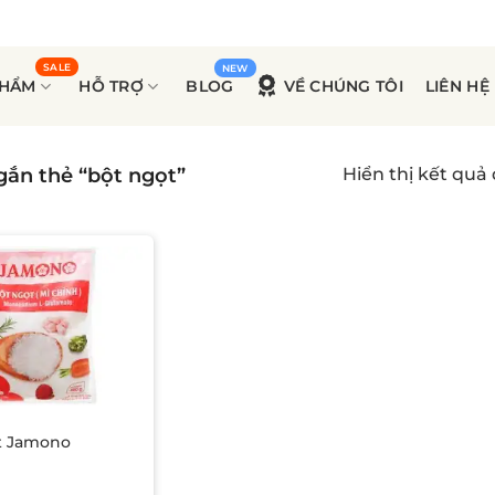
PHẨM
HỖ TRỢ
BLOG
VỀ CHÚNG TÔI
LIÊN HỆ
ắn thẻ “bột ngọt”
Hiển thị kết quả
t Jamono
m