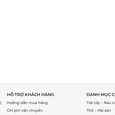
HỖ TRỢ KHÁCH HÀNG
DANH MỤC C
盛
Hướng dẫn mua hàng
Trái cây – Rau c
Chi phí vận chuyển
Thịt – Hải sản