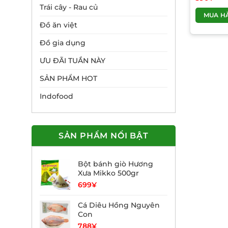
Trái cây - Rau củ
MUA H
Đồ ăn việt
Đồ gia dụng
ƯU ĐÃI TUẦN NÀY
SẢN PHẨM HOT
Indofood
SẢN PHẨM NỔI BẬT
Bột bánh giò Hương
Xưa Mikko 500gr
699
¥
Cá Diêu Hồng Nguyên
Con
788
¥