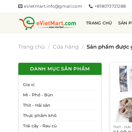
Bỏ
eVietmart.info@gmail.com
+818073721288
qua
nội
TRANG CHỦ
SẢN 
dung
Trang chủ
/
Cửa hàng
/
Sản phẩm được 
DANH MỤC SẢN PHẨM
Gia vị
Mì - Phở - Bún
Thịt - Hải sản
Thực phẩm khô
Trái cây - Rau củ
THỊT - HẢI