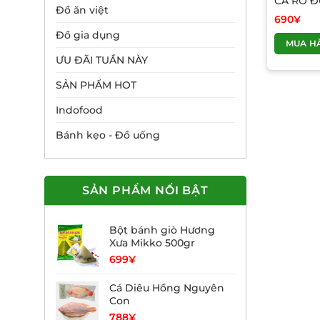
CÁ RÔ 
Đồ ăn việt
690
¥
Đồ gia dụng
MUA H
ƯU ĐÃI TUẦN NÀY
SẢN PHẨM HOT
Indofood
Bánh kẹo - Đồ uống
SẢN PHẨM NỔI BẬT
Bột bánh giò Hương
Xưa Mikko 500gr
699
¥
Cá Diêu Hồng Nguyên
Con
788
¥