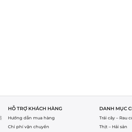
HỖ TRỢ KHÁCH HÀNG
DANH MỤC C
盛
Hướng dẫn mua hàng
Trái cây – Rau c
Chi phí vận chuyển
Thịt – Hải sản