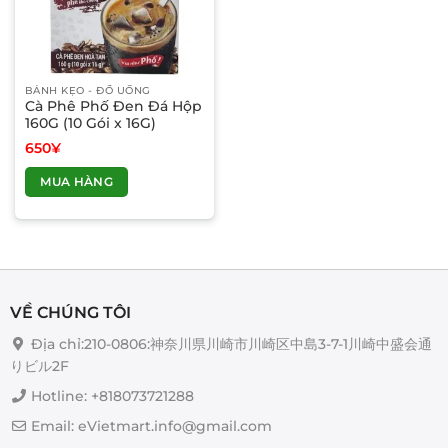
BÁNH KẸO - ĐỒ UỐNG
Cà Phê Phố Đen Đá Hộp
160G (10 Gói x 16G)
650
¥
MUA HÀNG
VỀ CHÚNG TÔI
Địa chỉ:210-0806:神奈川県川崎市川崎区中島3-7-1川崎中盛会通
りビル2F
Hotline: +818073721288
Email: eVietmart.info@gmail.com