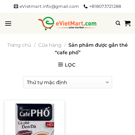
Bỏ
eVietmart.info@gmail.com
+818073721288
qua
nội
dung
Trang chủ
/
Cửa hàng
/
Sản phẩm được gắn thẻ
“cafe phố”
LỌC