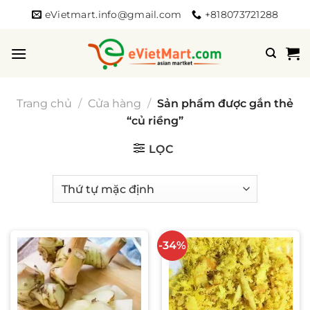
Bỏ
eVietmart.info@gmail.com
+818073721288
qua
nội
dung
Trang chủ
/
Cửa hàng
/
Sản phẩm được gắn thẻ
“củ riềng”
LỌC
-34%