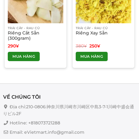
TRÁI CÂY - RAU CỦ
TRÁI CÂY - RAU CỦ
Riềng Cắt Sẵn
Riềng Xay Sẵn
(300gram)
Giá
Giá
290
¥
380
¥
250
¥
gốc
hiện
là:
tại
MUA HÀNG
MUA HÀNG
380¥.
là:
250¥.
VỀ CHÚNG TÔI
Địa chỉ:210-0806:神奈川県川崎市川崎区中島3-7-1川崎中盛会通
りビル2F
Hotline: +818073721288
Email: eVietmart.info@gmail.com