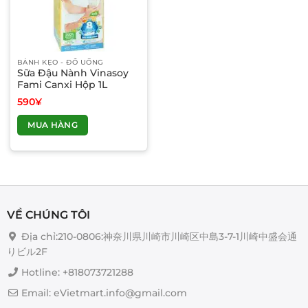
BÁNH KẸO - ĐỒ UỐNG
Sữa Đậu Nành Vinasoy
Fami Canxi Hộp 1L
590
¥
MUA HÀNG
VỀ CHÚNG TÔI
Địa chỉ:210-0806:神奈川県川崎市川崎区中島3-7-1川崎中盛会通
りビル2F
Hotline: +818073721288
Email: eVietmart.info@gmail.com