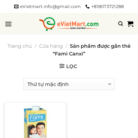
Bỏ
eVietmart.info@gmail.com
+818073721288
qua
nội
dung
Trang chủ
/
Cửa hàng
/
Sản phẩm được gắn thẻ
“Fami Canxi”
LỌC