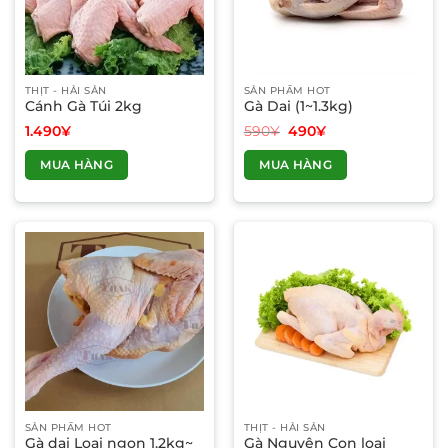
THỊT - HẢI SẢN
SẢN PHẨM HOT
Cánh Gà Túi 2kg
Gà Dai (1~1.3kg)
Giá
Giá
1.490
¥
590
¥
490
¥
gốc
hiện
là:
tại
MUA HÀNG
MUA HÀNG
590¥.
là:
490¥.
SẢN PHẨM HOT
THỊT - HẢI SẢN
Gà dai Loại ngon 1.2kg~
Gà Nguyên Con loại