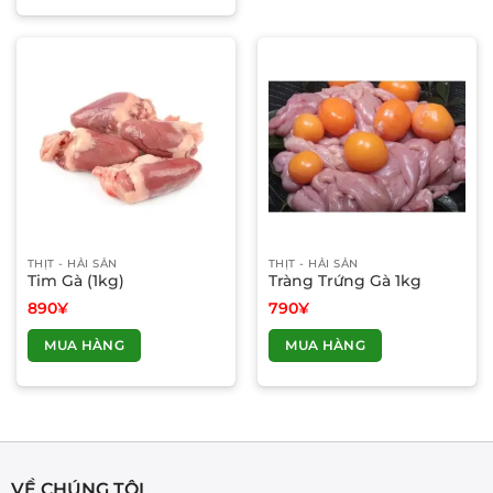
THỊT - HẢI SẢN
THỊT - HẢI SẢN
Tim Gà (1kg)
Tràng Trứng Gà 1kg
890
¥
790
¥
MUA HÀNG
MUA HÀNG
VỀ CHÚNG TÔI