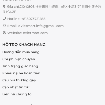
Địa chỉ:210-0806:神奈川県川崎市川崎区中島3-7-1川崎中盛会通
りビル2F
Hotline: +818073721288
Email: eVietmart.info@gmail.com
Website: evietmart.com
HỖ TRỢ KHÁCH HÀNG
Hướng dẫn mua hàng
Chi phí vận chuyển
Tình trạng giao hàng
Khiếu nại và hoàn tiền
Câu hỏi thường gặp
Cập nhật tin tức
Liên hệ chúng tôi