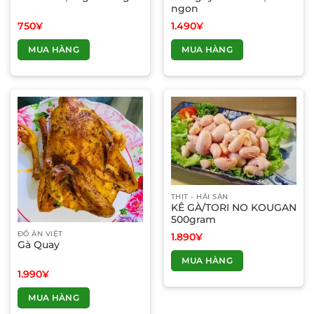
ngon
750
¥
1.490
¥
MUA HÀNG
MUA HÀNG
THỊT - HẢI SẢN
KÊ GÀ/TORI NO KOUGAN
500gram
ĐỒ ĂN VIỆT
1.890
¥
Gà Quay
MUA HÀNG
1.990
¥
MUA HÀNG