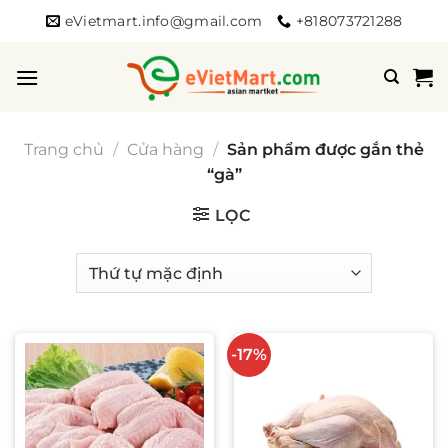
Bỏ
eVietmart.info@gmail.com
+818073721288
qua
nội
dung
Trang chủ
/
Cửa hàng
/
Sản phẩm được gắn thẻ
“gà”
LỌC
-17%