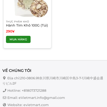
THỰC PHẨM KHÔ
Hành Tím Khô 100G (Túi)
290
¥
MUA HÀNG
VỀ CHÚNG TÔI
Địa chỉ:210-0806:神奈川県川崎市川崎区中島3-7-1川崎中盛会通
りビル2F
Hotline: +818073721288
Email: eVietmart.info@gmail.com
Website: evietmart.com