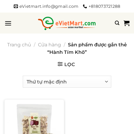
Bỏ
eVietmart.info@gmail.com
+818073721288
qua
nội
dung
Trang chủ
/
Cửa hàng
/
Sản phẩm được gắn thẻ
“Hành Tím Khô”
LỌC