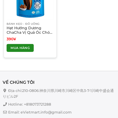
BÁNH KẸO - ĐỒ UỐNG
Hạt Hướng Dương
ChaCha Vị Quả Óc Chó
(108g)
390
¥
MUA HÀNG
VỀ CHÚNG TÔI
Địa chỉ:210-0806:神奈川県川崎市川崎区中島3-7-1川崎中盛会通
りビル2F
Hotline: +818073721288
Email: eVietmart.info@gmail.com