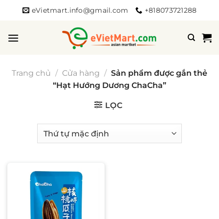
Bỏ
eVietmart.info@gmail.com
+818073721288
qua
nội
dung
Trang chủ
/
Cửa hàng
/
Sản phẩm được gắn thẻ
“Hạt Hướng Dương ChaCha”
LỌC