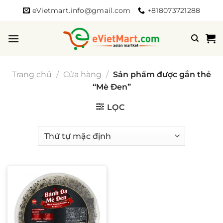
Bỏ
eVietmart.info@gmail.com
+818073721288
qua
nội
dung
Trang chủ
/
Cửa hàng
/
Sản phẩm được gắn thẻ
“Mè Đen”
LỌC