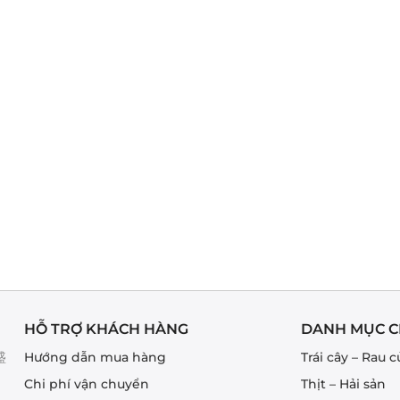
HỖ TRỢ KHÁCH HÀNG
DANH MỤC C
盛
Hướng dẫn mua hàng
Trái cây – Rau c
Chi phí vận chuyển
Thịt – Hải sản