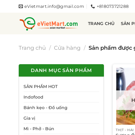
Bỏ
eVietmart.info@gmail.com
+818073721288
qua
nội
TRANG CHỦ
SẢN 
dung
Trang chủ
/
Cửa hàng
/
Sản phẩm được g
DANH MỤC SẢN PHẨM
SẢN PHẨM HOT
Indofood
H
Bánh kẹo - Đồ uống
Gia vị
Mì - Phở - Bún
THỊT - HẢI