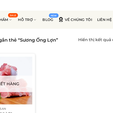
PHẨM
HỖ TRỢ
BLOG
VỀ CHÚNG TÔI
LIÊN HỆ
ắn thẻ “Sương Ống Lợn”
Hiển thị kết quả
ẾT HÀNG
 SẢN