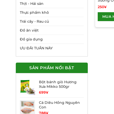
Sương Ố
Thịt - Hải sản
250
¥
Thực phẩm khô
MUA 
Trái cây - Rau củ
Đồ ăn việt
Đồ gia dụng
ƯU ĐÃI TUẦN NÀY
SẢN PHẨM NỔI BẬT
Bột bánh giò Hương
Xưa Mikko 500gr
699
¥
Cá Diêu Hồng Nguyên
Con
788
¥