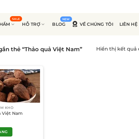
PHẨM
HỖ TRỢ
BLOG
VỀ CHÚNG TÔI
LIÊN HỆ
ắn thẻ “Thảo quả Việt Nam”
Hiển thị kết quả
ẨM KHÔ
ả Việt Nam
ÀNG