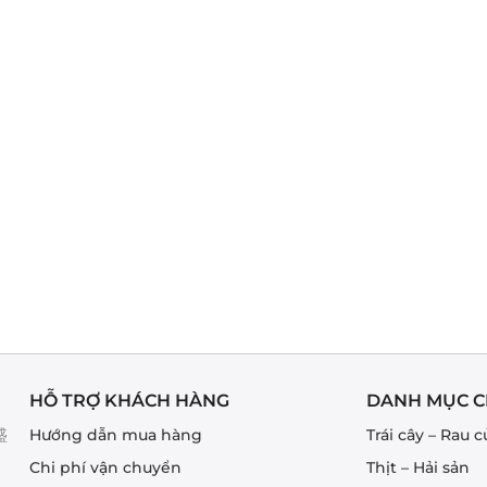
HỖ TRỢ KHÁCH HÀNG
DANH MỤC C
盛
Hướng dẫn mua hàng
Trái cây – Rau c
Chi phí vận chuyển
Thịt – Hải sản