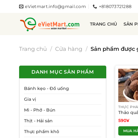
Bỏ
eVietmart.info@gmail.com
+818073721288
qua
nội
TRANG CHỦ
SẢN 
dung
Trang chủ
/
Cửa hàng
/
Sản phẩm được g
DANH MỤC SẢN PHẨM
Bánh kẹo - Đồ uống
Gia vị
THỰC PH
Mì - Phở - Bún
Thảo qu
590
¥
Thịt - Hải sản
MUA H
Thực phẩm khô