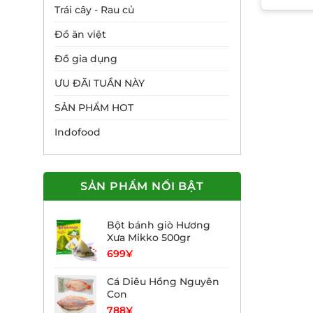
Trái cây - Rau củ
Đồ ăn việt
Đồ gia dụng
ƯU ĐÃI TUẦN NÀY
SẢN PHẨM HOT
Indofood
SẢN PHẨM NỔI BẬT
Bột bánh giò Hương
Xưa Mikko 500gr
699
¥
Cá Diêu Hồng Nguyên
Con
788
¥