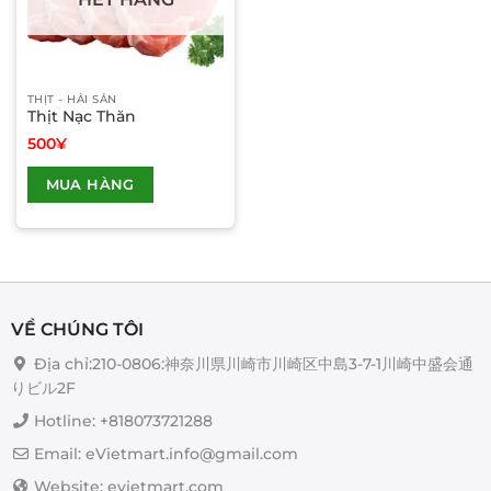
THỊT - HẢI SẢN
Thịt Nạc Thăn
500
¥
Sản
MUA HÀNG
phẩm
này
có
nhiều
biến
thể.
Các
VỀ CHÚNG TÔI
tùy
Địa chỉ:210-0806:神奈川県川崎市川崎区中島3-7-1川崎中盛会通
chọn
りビル2F
có
thể
Hotline: +818073721288
được
Email: eVietmart.info@gmail.com
chọn
trên
Website: evietmart.com