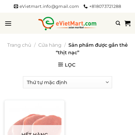
Bỏ
eVietmart.info@gmail.com
+818073721288
qua
nội
dung
Trang chủ
/
Cửa hàng
/
Sản phẩm được gắn thẻ
“thịt nạc”
LỌC
HẾT HÀNG