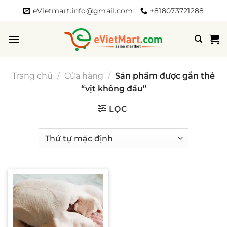
Bỏ
eVietmart.info@gmail.com
+818073721288
qua
nội
dung
Trang chủ
/
Cửa hàng
/
Sản phẩm được gắn thẻ
“vịt không đầu”
LỌC