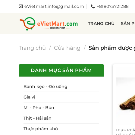
Bỏ
eVietmart.info@gmail.com
+818073721288
qua
nội
TRANG CHỦ
SẢN 
dung
Trang chủ
/
Cửa hàng
/
Sản phẩm được g
DANH MỤC SẢN PHẨM
Bánh kẹo - Đồ uống
Gia vị
Mì - Phở - Bún
Thịt - Hải sản
Thực phẩm khô
THỰC PH