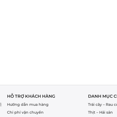
HỖ TRỢ KHÁCH HÀNG
DANH MỤC C
盛
Hướng dẫn mua hàng
Trái cây – Rau c
Chi phí vận chuyển
Thịt – Hải sản