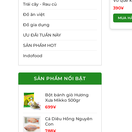
Vỏ quế k
Trái cây - Rau củ
390
¥
Đồ ăn việt
MUA H
Đồ gia dụng
ƯU ĐÃI TUẦN NÀY
SẢN PHẨM HOT
Indofood
SẢN PHẨM NỔI BẬT
Bột bánh giò Hương
Xưa Mikko 500gr
699
¥
Cá Diêu Hồng Nguyên
Con
788
¥