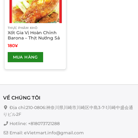
THỰC PHẨM KHÔ
Xốt Gia Vị Hoàn Chỉnh
Barona – Thịt Nướng Sả
180
¥
Sản
MUA HÀNG
phẩm
này
có
nhiều
biến
thể.
Các
VỀ CHÚNG TÔI
tùy
Địa chỉ:210-0806:神奈川県川崎市川崎区中島3-7-1川崎中盛会通
chọn
りビル2F
có
thể
Hotline: +818073721288
được
Email: eVietmart.info@gmail.com
chọn