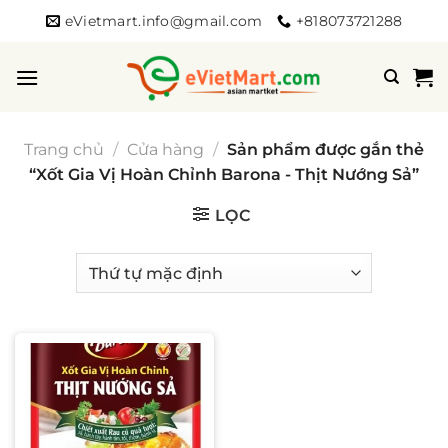
Bỏ
eVietmart.info@gmail.com
+818073721288
qua
nội
dung
Trang chủ
/
Cửa hàng
/
Sản phẩm được gắn thẻ
“Xốt Gia Vị Hoàn Chỉnh Barona - Thịt Nướng Sả”
LỌC