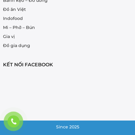
Bánh kẹo – Đồ uống
Đồ ăn Việt
Indofood
Mì – Phở – Bún
Gia vị
Đồ gia dụng
KẾT NỐI FACEBOOK
Since 2025