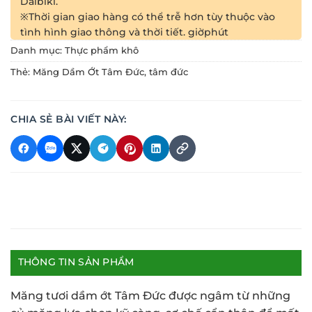
Daibiki.
※Thời gian giao hàng có thể trễ hơn tùy thuộc vào
tình hình giao thông và thời tiết.
giờ
phút
Danh mục:
Thực phẩm khô
Thẻ:
Măng Dầm Ớt Tâm Đức
,
tâm đức
CHIA SẺ BÀI VIẾT NÀY:
THÔNG TIN SẢN PHẨM
Măng tươi dầm ớt Tâm Đức được ngâm từ những