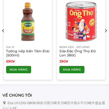
GIA VỊ
BÁNH KẸO - ĐỒ UỐNG
Tương nếp bần Tâm Đức
Sữa Đặc Ông Thọ Đỏ
(500ml)
Lon 380G
590
¥
390
¥
MUA HÀNG
MUA HÀNG
VỀ CHÚNG TÔI
Địa chỉ:210-0806:神奈川県川崎市川崎区中島3-7-1川崎中盛会通
りビル2F