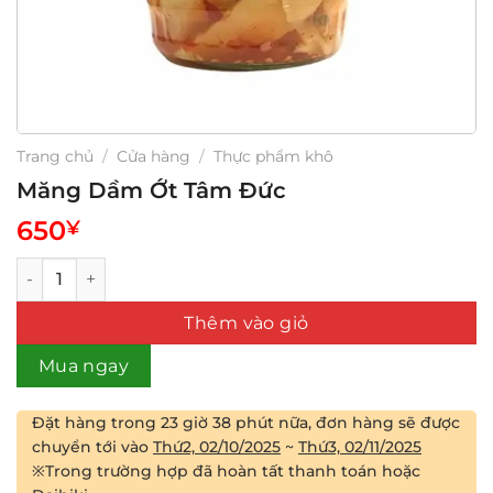
Trang chủ
/
Cửa hàng
/
Thực phẩm khô
Măng Dầm Ớt Tâm Đức
650
¥
Măng Dầm Ớt Tâm Đức số lượng
Thêm vào giỏ
Mua ngay
Đặt hàng trong
23 giờ 38 phút
nữa, đơn hàng sẽ được
chuyển tới vào
Thứ2, 02/10/2025
~
Thứ3, 02/11/2025
※Trong trường hợp đã hoàn tất thanh toán hoặc