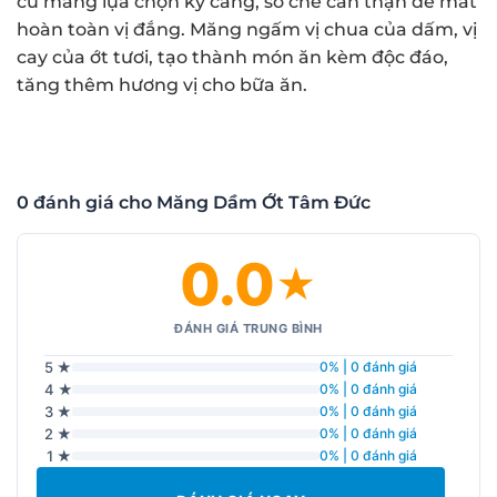
củ măng lựa chọn kỹ càng, sơ chế cẩn thận để mất
hoàn toàn vị đắng. Măng ngấm vị chua của dấm, vị
cay của ớt tươi, tạo thành món ăn kèm độc đáo,
tăng thêm hương vị cho bữa ăn.
0 đánh giá cho Măng Dầm Ớt Tâm Đức
0.0
★
ĐÁNH GIÁ TRUNG BÌNH
5 ★
0% | 0 đánh giá
4 ★
0% | 0 đánh giá
3 ★
0% | 0 đánh giá
2 ★
0% | 0 đánh giá
1 ★
0% | 0 đánh giá