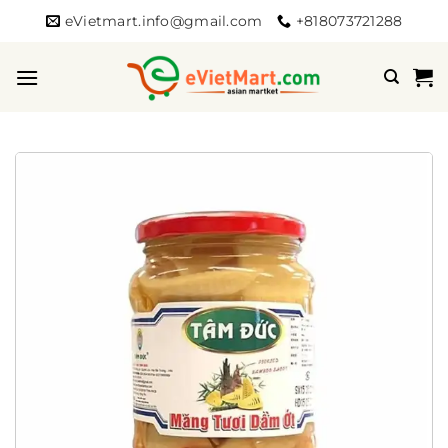
Bỏ
eVietmart.info@gmail.com
+818073721288
qua
nội
dung