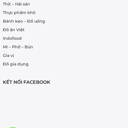
Thịt – Hải sản
Thực phẩm khô
Bánh kẹo – Đồ uống
Đồ ăn Việt
Indofood
Mì – Phở – Bún
Gia vị
Đồ gia dụng
KẾT NỐI FACEBOOK
Nam Quân ở Yamanashi vừa mới mua