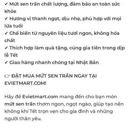
✔
Mứt sen trần chất lượng, đảm bảo an toàn sức
khỏe
✔
Hương vị thanh ngọt, dịu nhẹ, phù hợp với mọi
lứa tuổi
✔
Chế biến từ nguyên liệu tươi ngon, không hóa
chất
✔
Thích hợp làm quà tặng, cúng gia tiên trong dịp
lễ Tết
✔
Giao hàng nhanh chóng tại Nhật Bản
👉
ĐẶT MUA MỨT SEN TRẦN NGAY TẠI
EVIETMART.COM!
Hãy để
Evietmart.com
mang đến cho bạn món
mứt sen trần
thơm ngon, ngọt ngào, giúp tạo nên
không khí Tết trọn vẹn cho gia đình và những
người thân yêu.