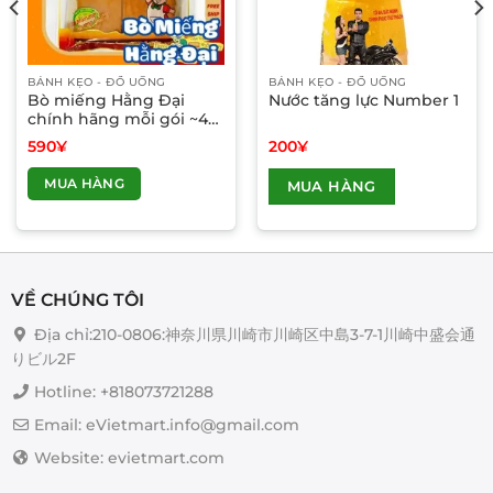
BÁNH KẸO - ĐỒ UỐNG
BÁNH KẸO - ĐỒ UỐNG
Bò miếng Hằng Đại
Nước tăng lực Number 1
chính hãng mỗi gói ~40
miếng
590
¥
200
¥
Sản
MUA HÀNG
MUA HÀNG
phẩm
này
có
nhiều
biến
VỀ CHÚNG TÔI
thể.
Các
Địa chỉ:210-0806:神奈川県川崎市川崎区中島3-7-1川崎中盛会通
tùy
りビル2F
chọn
Hotline: +818073721288
có
thể
Email: eVietmart.info@gmail.com
được
Website: evietmart.com
chọn
trên