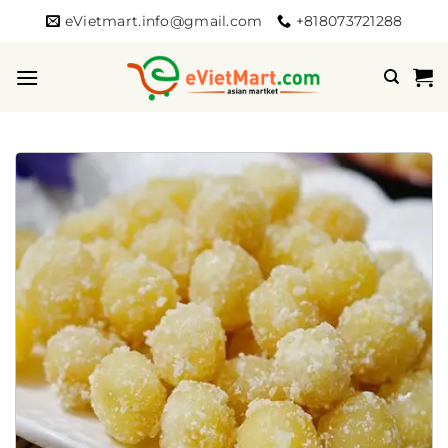
Bỏ
eVietmart.info@gmail.com
+818073721288
qua
nội
dung