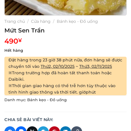
Trang chủ
/
Cửa hàng
/
Bánh kẹo - Đồ uống
Mứt Sen Trần
490
¥
Hết hàng
Đặt hàng trong
23 giờ 38 phút
nữa, đơn hàng sẽ được
chuyển tới vào
Thứ2, 02/10/2025
~
Thứ3, 02/11/2025
※Trong trường hợp đã hoàn tất thanh toán hoặc
Daibiki.
※Thời gian giao hàng có thể trễ hơn tùy thuộc vào
tình hình giao thông và thời tiết.
giờ
phút
Danh mục:
Bánh kẹo - Đồ uống
CHIA SẺ BÀI VIẾT NÀY: