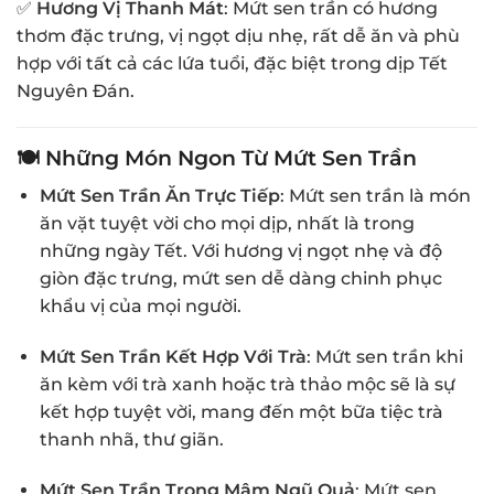
✅
Hương Vị Thanh Mát
: Mứt sen trần có hương
thơm đặc trưng, vị ngọt dịu nhẹ, rất dễ ăn và phù
hợp với tất cả các lứa tuổi, đặc biệt trong dịp Tết
Nguyên Đán.
🍽 Những Món Ngon Từ Mứt Sen Trần
Mứt Sen Trần Ăn Trực Tiếp
: Mứt sen trần là món
ăn vặt tuyệt vời cho mọi dịp, nhất là trong
những ngày Tết. Với hương vị ngọt nhẹ và độ
giòn đặc trưng, mứt sen dễ dàng chinh phục
khẩu vị của mọi người.
Mứt Sen Trần Kết Hợp Với Trà
: Mứt sen trần khi
ăn kèm với trà xanh hoặc trà thảo mộc sẽ là sự
kết hợp tuyệt vời, mang đến một bữa tiệc trà
thanh nhã, thư giãn.
Mứt Sen Trần Trong Mâm Ngũ Quả
: Mứt sen