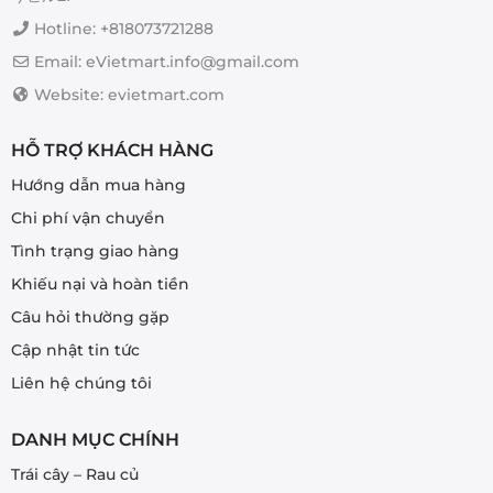
chọn
Hotline: +818073721288
có
thể
Email: eVietmart.info@gmail.com
được
Website: evietmart.com
chọn
trên
trang
HỖ TRỢ KHÁCH HÀNG
sản
Hướng dẫn mua hàng
phẩm
Chi phí vận chuyển
Tình trạng giao hàng
Khiếu nại và hoàn tiền
Câu hỏi thường gặp
Cập nhật tin tức
Liên hệ chúng tôi
DANH MỤC CHÍNH
Trái cây – Rau củ