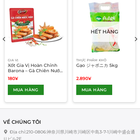
HẾT HÀNG
GIA VỊ
THỰC PHẨM KHÔ
Xốt Gia Vị Hoàn Chỉnh
Gạo ジャポニカ 5kg
Barona – Gà Chiên Nước
Mắm
180
¥
2.890
¥
Sản
MUA HÀNG
MUA HÀNG
phẩm
này
có
nhiều
biến
VỀ CHÚNG TÔI
thể.
Các
Địa chỉ:210-0806:神奈川県川崎市川崎区中島3-7-1川崎中盛会通
tùy
りビル2F