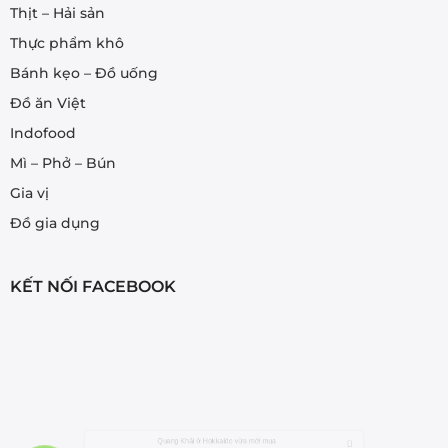
Thịt – Hải sản
Thực phẩm khô
Bánh kẹo – Đồ uống
Đồ ăn Việt
Indofood
Mì – Phở – Bún
Gia vị
Đồ gia dụng
KẾT NỐI FACEBOOK
Quang Khải ở Hokkaido vừa mới mua