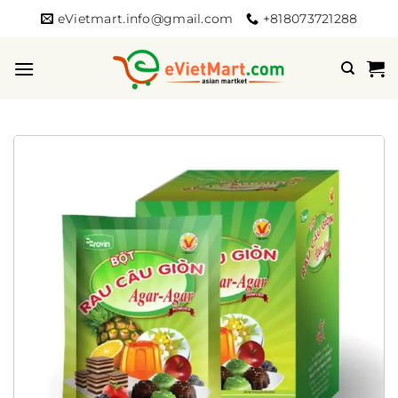
Bỏ
eVietmart.info@gmail.com
+818073721288
qua
nội
dung