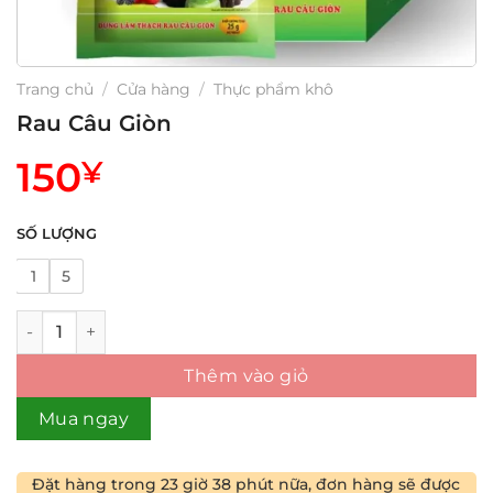
Trang chủ
/
Cửa hàng
/
Thực phẩm khô
Rau Câu Giòn
150
¥
SỐ LƯỢNG
1
5
Rau Câu Giòn số lượng
Thêm vào giỏ
Mua ngay
Đặt hàng trong
23 giờ 38 phút
nữa, đơn hàng sẽ được