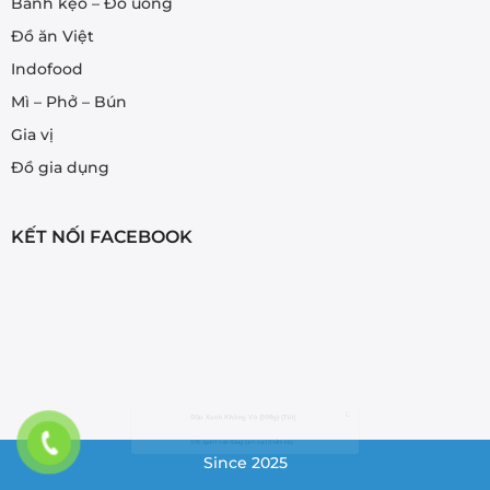
Bánh kẹo – Đồ uống
Đồ ăn Việt
Indofood
Mì – Phở – Bún
Gia vị
Đồ gia dụng
KẾT NỐI FACEBOOK
Đậu Xanh Không Vỏ (500g) (Túi)
146 người hiện đang xem sản phẩm này
Since 2025