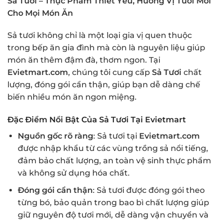
Sả Tươi – Thực Phẩm Thiết Yếu, Hương Vị Tươi Mới
Cho Mọi Món Ăn
Sả tươi không chỉ là một loại gia vị quen thuộc
trong bếp ăn gia đình mà còn là nguyên liệu giúp
món ăn thêm đậm đà, thơm ngon. Tại
Evietmart.com
, chúng tôi cung cấp
Sả Tươi
chất
lượng, đóng gói cẩn thận, giúp bạn dễ dàng chế
biến nhiều món ăn ngon miệng.
Đặc Điểm Nổi Bật Của Sả Tươi Tại Evietmart
Nguồn gốc rõ ràng
: Sả tươi tại
Evietmart.com
được nhập khẩu từ các vùng trồng sả nổi tiếng,
đảm bảo chất lượng, an toàn vệ sinh thực phẩm
và không sử dụng hóa chất.
Đóng gói cẩn thận
: Sả tươi được đóng gói theo
từng bó, bảo quản trong bao bì chất lượng giúp
giữ nguyên độ tươi mới, dễ dàng vận chuyển và