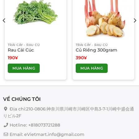
TRÁI CÂY - RAU CỦ
TRÁI CÂY - RAU CỦ
Rau Cải Cúc
Củ Riềng 300gram
190
¥
390
¥
MUA HÀNG
MUA HÀNG
VỀ CHÚNG TÔI
Địa chỉ:210-0806:神奈川県川崎市川崎区中島3-7-1川崎中盛会通
りビル2F
Hotline: +818073721288
Email: eVietmart.info@gmail.com