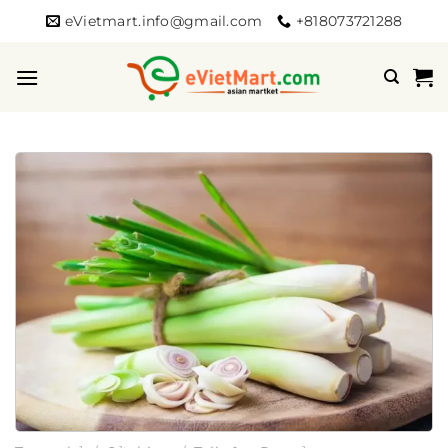
Bỏ
eVietmart.info@gmail.com
+818073721288
qua
nội
dung