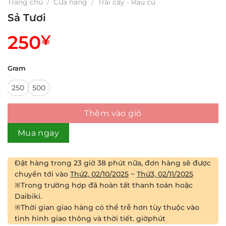
Trang chủ
/
Cửa hàng
/
Trái cây - Rau củ
Sả Tươi
250
¥
Gram
250
500
Thêm vào giỏ
Mua ngay
Đặt hàng trong
23 giờ 38 phút
nữa, đơn hàng sẽ được
chuyển tới vào
Thứ2, 02/10/2025
~
Thứ3, 02/11/2025
※Trong trường hợp đã hoàn tất thanh toán hoặc
Daibiki.
※Thời gian giao hàng có thể trễ hơn tùy thuộc vào
tình hình giao thông và thời tiết.
giờ
phút